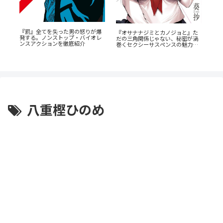
『罰』全てを失った男の怒りが爆
『オサナナジミとカノジョと』た
あの
し
発する。ノンストップ・バイオレ
だの三角関係じゃない、秘密が渦
AN
切
ンスアクションを徹底紹介
巻くセクシーサスペンスの魅力と
の
は？
八重樫ひのめ