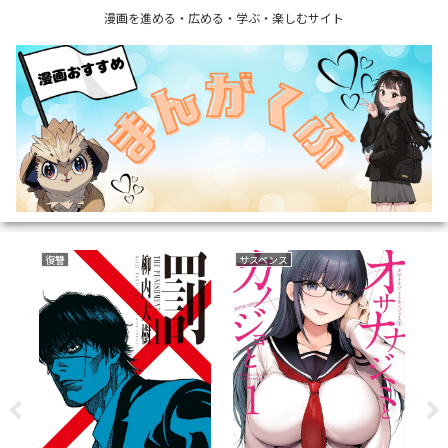
漫画を進める・広める・学ぶ・楽しむサイト
復讐
サスペンス
フ