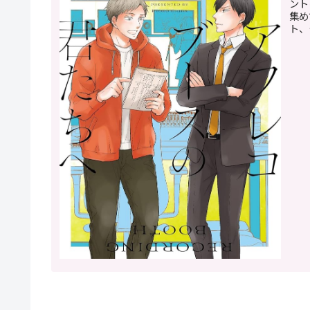
ント
集め
ト、