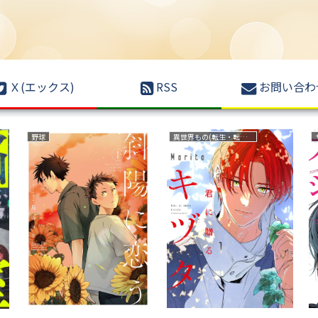
Ｘ(エックス)
RSS
お問い合わ
野球
異世界もの(転生・転移・成り上がり・異世界ファンタジー)