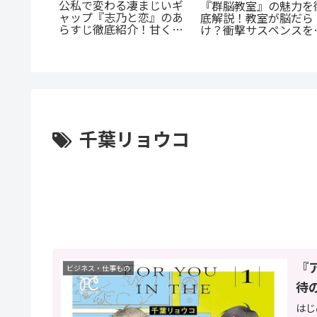
公私で変わる凄まじいギ
が超人
『群脳教室』の魅力を
ャップ『志乃と恋』のあ
超人マツ
底解説！教室が脳だら
らすじ徹底紹介！甘くて
じ紹介：
け？衝撃サスペンスを
尊い百合の世界へ
た山岳殺
すぐ読むべき5つの理
千葉リョウコ
『
ビジネス・仕事もの
待
はじ