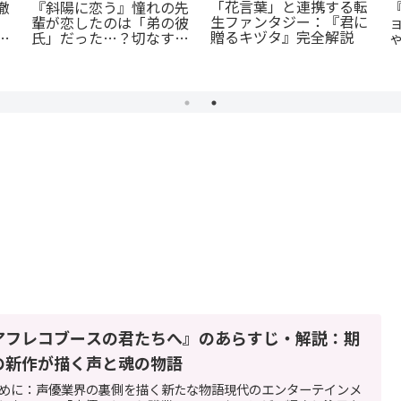
「花言葉」と連携する転
『斜陽に恋う』憧れの先
徹
生ファンタジー：『君に
輩が恋したのは「弟の彼
贈るキヅタ』完全解説
氏」だった…？切なすぎ
今
る青春BL
由
アフレコブースの君たちへ』のあらすじ・解説：期
の新作が描く声と魂の物語
めに：声優業界の裏側を描く新たな物語現代のエンターテインメ