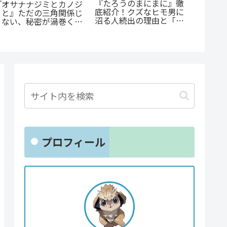
『たろうのまにまに』徹
『オサナナジミとカノジ
『捕虜
底紹介！クズなヒモ男に
ョと』ただの三角関係じ
最底辺
沼る人続出の理由と「ま
ゃない、秘密が渦巻くセ
高のカ
にまに」の意味とは？
クシーサスペンスの魅力
とは？
プロフィール