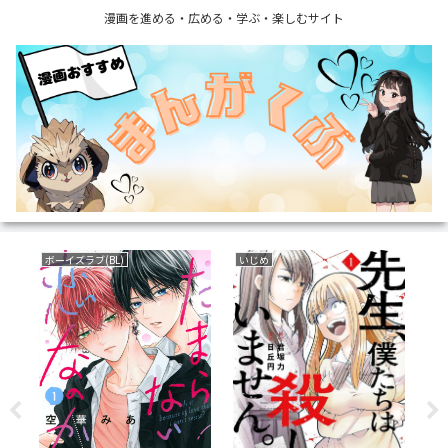
漫画を進める・広める・学ぶ・楽しむサイト
ボーイズラブ(BL)
いじめ
恋