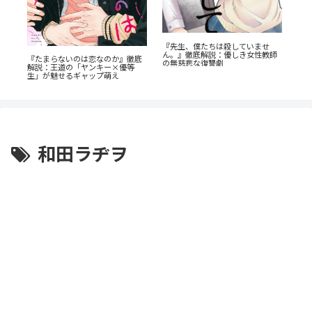
公
た
『先生、僕たちは殺していませ
『
渦
ん。』徹底解説：優しき女性教師
『たまらないのは恋なのか』徹底
介
と
の無慈悲な復讐劇
解説：王道の「ヤンキー×優等
生」が魅せるギャップ萌え
和田ラヂヲ