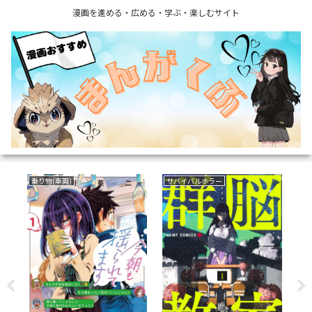
漫画を進める・広める・学ぶ・楽しむサイト
乗り物(車両)
サバイバルホラー
ラ