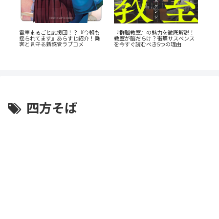
『
た
電車まるごと応援団！？『今朝も
『群脳教室』の魅力を徹底解説！
ク
渦
揺られてます』あらすじ紹介！乗
教室が脳だらけ？衝撃サスペンス
と
と
客と見守る新感覚ラブコメ
を今すぐ読むべき5つの理由
四方そば