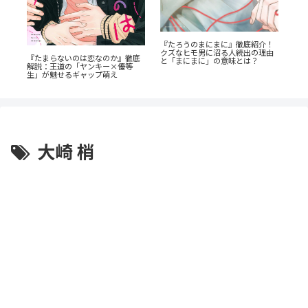
『たろうのまにまに』徹底紹介！
蒼
イ
クズなヒモ男に沼る人続出の理由
ビ
禁
『たまらないのは恋なのか』徹底
と「まにまに」の意味とは？
成
解説：王道の「ヤンキー×優等
生」が魅せるギャップ萌え
大崎 梢