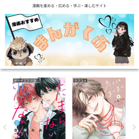
漫画を進める・広める・学ぶ・楽しむサイト
ボーイズラブ(BL)
ラブコメ
育