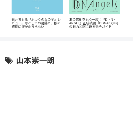
公
蒼井まもる『ふつうの女の子』レ
あの感動をもう一度！『D・N・
！
『
ビュー。母としての葛藤と、娘の
ANGEL』正統続編『DDNAngels』
ス
介
成長に涙が止まらない
の魅力と謎に迫る完全ガイド
山本崇一朗