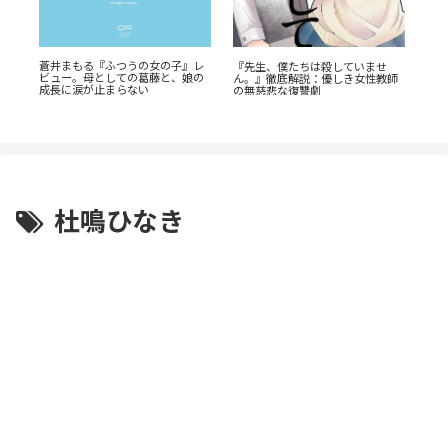
か
蒼井まもる『ふつうの女の子』レ
あの
『先生、僕たちは殺していませ
ビュー。母としての葛藤と、娘の
AN
ん。』徹底解説：優しき女性教師
成長に涙が止まらない
の
の無慈悲な復讐劇
杜鳴ひなき