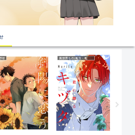
せ
野球
異世界もの(転生・転移・成り上がり・異世界ファンタジー)
ミステリー