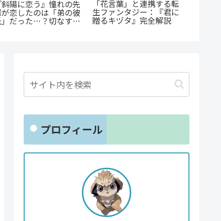
「花言葉」と連携する転
『幼児A
『斜陽に恋う』憧れの先
生ファンタジー：『君に
犯、そ
輩が恋したのは「弟の彼
贈るキヅタ』完全解説
とは？ 
氏」だった…？切なすぎ
剖
る青春BL
プロフィール