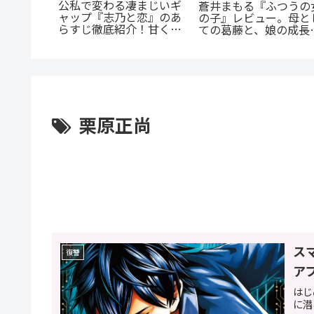
公私で変わる凄まじいギ
一度！
蒼井まもる『ふつうの
ャップ『志乃と恋』のあ
EL』正統
の子』レビュー。母と
らすじ徹底紹介！甘くて
ls』の
ての葛藤と、娘の成長
尊い百合の世界へ
完全ガイ
涙が止まらない
栗原正尚
ス
復讐
ア
はじ
に潜