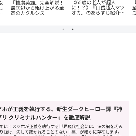
《65歳の老人が超人
女
『捕虜英雄』完全解説！
に！？》『山岳超人マツ
し
最底辺から駆け上がる至
オカ』のあらすじ紹介：
に
高のカタルシス
戦慄と謎に満ちた山岳殺
戮劇
マホが正義を執行する、新生ダークヒーロー譚『神
プリ クリミナルハンター』を徹底解説
めに：スマホが正義を執行する世界現代社会には、法の網を巧み
り抜け、決して裁かれることのない「悪」が確かに存在します。