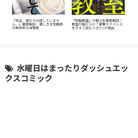
・
『
『先生、僕たちは殺していませ
『群脳教室』の魅力を徹底解説！
s』
ら
ん。』徹底解説：優しき女性教師
教室が脳だらけ？衝撃サスペンス
の無慈悲な復讐劇
を今すぐ読むべき5つの理由
水曜日はまったりダッシュエッ
クスコミック