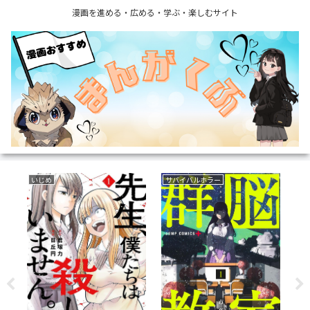
漫画を進める・広める・学ぶ・楽しむサイト
いじめ
サバイバルホラー
フ