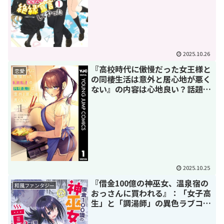
2025.10.26
『高校時代に傲慢だった女王様と
恋愛
の同棲生活は意外と居心地が悪く
ない』の内容は心地良い？話題の
漫画を徹底紹介
2025.10.25
『借金100億の神巫女、温泉宿の
和風ファンタジー
おっさんに買われる』：「女子高
生」と「調湯師」の異色ラブコメ
を徹底解説