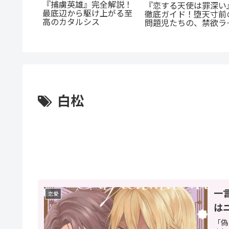
まに』徹
『捕虜英雄』完全解説！
『恋する天使は罪深い
ヒモ男に
最底辺から駆け上がる至
徹底ガイド！堕天寸前
由と「ま
高のカタルシス
問題児たちの、禁欲ラ
とは？
コメが罪深すぎる
白松
一
恋愛
は
「偽