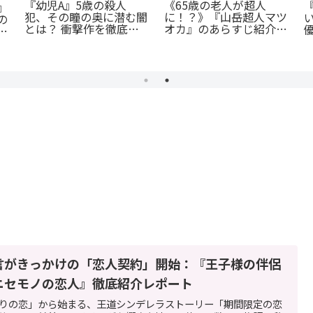
『幼児A』5歳の殺人
《65歳の老人が超人
』
犯、その瞳の奥に潜む闇
に！？》『山岳超人マツ
の
とは？ 衝撃作を徹底解
オカ』のあらすじ紹介：
ブ
剖
戦慄と謎に満ちた山岳殺
戮劇
言がきっかけの「恋人契約」開始：『王子様の伴侶
ニセモノの恋人』徹底紹介レポート
りの恋」から始まる、王道シンデレラストーリー「期間限定の恋