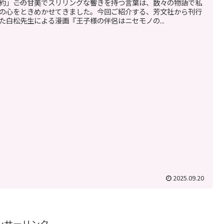
約」――この甘美でスリリングな響きを持つ言葉は、数々の物語で私
の心をときめかせてきました。今回ご紹介する、芳文社から刊行
た白松先生による漫画『王子様の伴侶はニセモノの...
2025.09.20
ンサーリンク