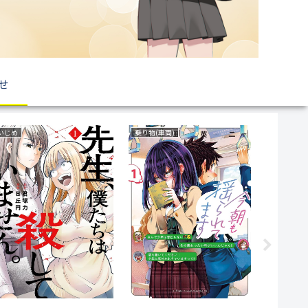
せ
いじめ
乗り物(車両)
ファンタジ