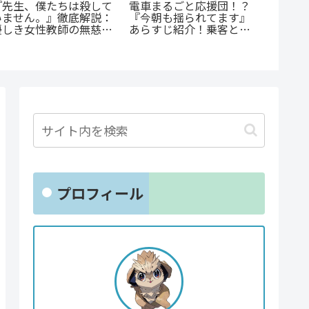
あの感
『先生、僕たちは殺して
電車まるごと応援団！？
『D・N
いません。』徹底解説：
『今朝も揺られてます』
続編『DD
優しき女性教師の無慈悲
あらすじ紹介！乗客と見
魅力と
な復讐劇
守る新感覚ラブコメ
ド
プロフィール