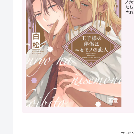
人契
たち
され
スポ