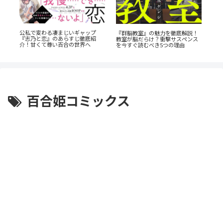
ン
公私で変わる凄まじいギャップ
『幼
『群脳教室』の魅力を徹底解説！
全
『志乃と恋』のあらすじ徹底紹
奥に
教室が脳だらけ？衝撃サスペンス
介！甘くて尊い百合の世界へ
剖
を今すぐ読むべき5つの理由
百合姫コミックス