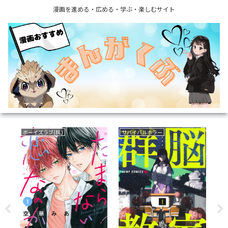
漫画を進める・広める・学ぶ・楽しむサイト
ボーイズラブ(BL)
サバイバルホラー
サ