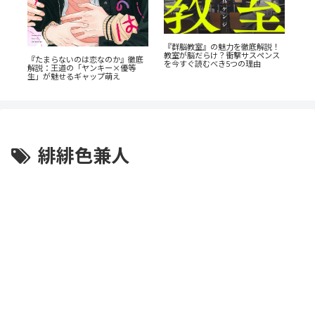
『
『群脳教室』の魅力を徹底解説！
だ
師
教室が脳だらけ？衝撃サスペンス
『たまらないのは恋なのか』徹底
巻
を今すぐ読むべき5つの理由
解説：王道の「ヤンキー×優等
は
生」が魅せるギャップ萌え
緋緋色兼人