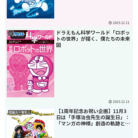
2025.12.11
ドラえもん科学ワールド「ロボッ
SF
トの世界」が描く、僕たちの未来
図
2025.12.11
【1周年記念お祝い企画】11月3
芸能人・著名人
日は「手塚治虫先生の誕生日」：
「マンガの神様」創造の軌跡と、
継承された遺志を深掘り【漫画語
らい-#11-】