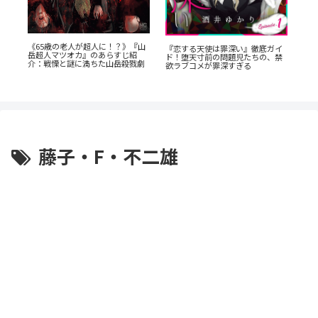
《65歳の老人が超人に！？》『山
あの
『恋する天使は罪深い』徹底ガイ
岳超人マツオカ』のあらすじ紹
AN
ド！堕天寸前の問題児たちの、禁
底
介：戦慄と謎に満ちた山岳殺戮劇
の
欲ラブコメが罪深すぎる
藤子・F・不二雄