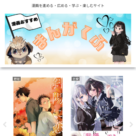
漫画を進める・広める・学ぶ・楽しむサイト
野球
恋愛
育