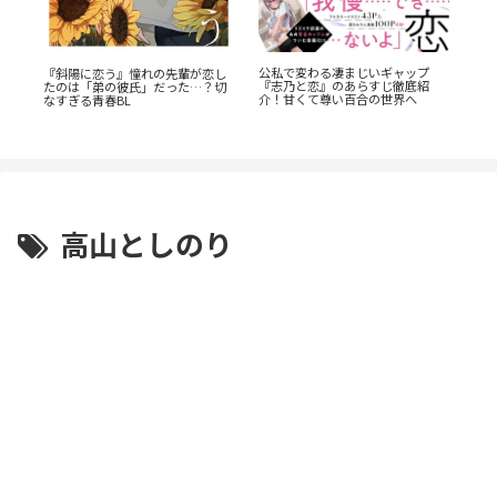
公私で変わる凄まじいギャップ
・
蒼
『斜陽に恋う』憧れの先輩が恋し
『志乃と恋』のあらすじ徹底紹
s』
ビ
たのは「弟の彼氏」だった…？切
介！甘くて尊い百合の世界へ
成
なすぎる青春BL
高山としのり