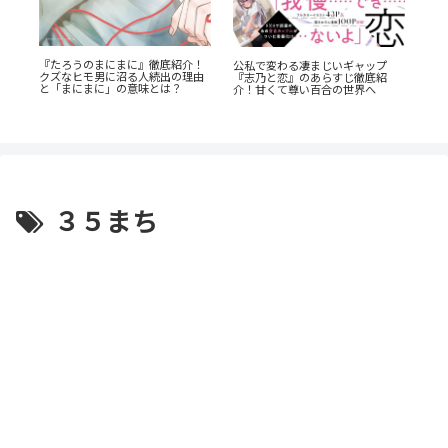
『たろうのまにまに』徹底紹介！
公私で変わる凄まじいギャップ
レ
あの
クズなヒモ男に沼る人続出の理由
『志乃と恋』のあらすじ徹底紹
の
AN
と「まにまに」の意味とは？
介！甘くて尊い百合の世界へ
の
３５まち