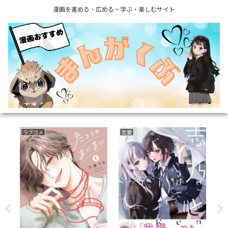
漫画を進める・広める・学ぶ・楽しむサイト
ラブコメ
恋愛
フ