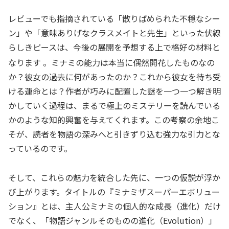
レビューでも指摘されている「散りばめられた不穏なシー
ン」や「意味ありげなクラスメイトと先生」といった伏線
らしきピースは、今後の展開を予想する上で格好の材料と
なります
。ミナミの能力は本当に偶然開花したものなの
か？彼女の過去に何があったのか？これから彼女を待ち受
ける運命とは？作者が巧みに配置した謎を一つ一つ解き明
かしていく過程は、まるで極上のミステリーを読んでいる
かのような知的興奮を与えてくれます。この考察の余地こ
そが、読者を物語の深みへと引きずり込む強力な引力とな
っているのです。
そして、これらの魅力を統合した先に、一つの仮説が浮か
び上がります。タイトルの『ミナミザスーパーエボリュー
ション』とは、主人公ミナミの個人的な成長（進化）だけ
でなく、「物語ジャンルそのものの進化（Evolution）」