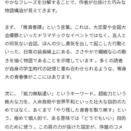
やかなフレーズを分解することで、作者が仕掛けた巧みな
物語構造が見えてきます。
まず、「微青春譚」という言葉。これは、大恋愛や全国大
会優勝といったドラマチックなイベントではなく、友人と
の何気ない会話、ほんの少し勇気を出して起こした行動と
いった、日常の延長線上にある、ささやかで繊細な心の動
きを描く物語であることを示唆しています
。多くの読者
が自身の学生時代の記憶と重ね合わせられるような、等身
大の青春像がここにはあります。
次に、「能力無駄遣い」というキーワード。超能力という
絶大な力を、人命救助や世界平和といった壮大な目的のた
めではなく、あくまで「やり残した青春を取り戻す」とい
う、極めて個人的で、ある意味では「どうでもいい」目的
のために使う
。この肩の力が抜けた設定が、序盤のコメ