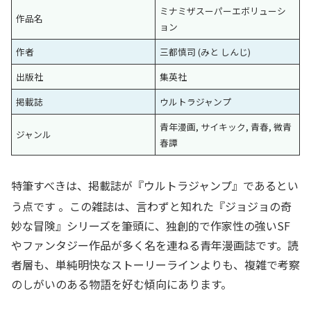
ミナミザスーパーエボリューシ
作品名
ョン
作者
三都慎司 (みと しんじ)
出版社
集英社
掲載誌
ウルトラジャンプ
青年漫画, サイキック, 青春, 微青
ジャンル
春譚
特筆すべきは、掲載誌が『ウルトラジャンプ』であるとい
う点です
。この雑誌は、言わずと知れた『ジョジョの奇
妙な冒険』シリーズを筆頭に、独創的で作家性の強いSF
やファンタジー作品が多く名を連ねる青年漫画誌です。読
者層も、単純明快なストーリーラインよりも、複雑で考察
のしがいのある物語を好む傾向にあります。