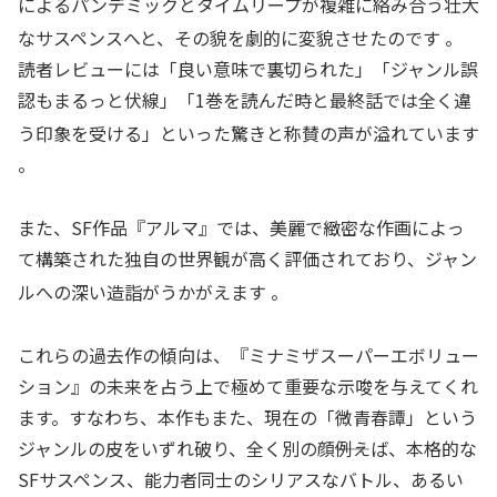
によるパンデミックとタイムリープが複雑に絡み合う壮大
なサスペンスへと、その貌を劇的に変貌させたのです
。
読者レビューには「良い意味で裏切られた」「ジャンル誤
認もまるっと伏線」「1巻を読んだ時と最終話では全く違
う印象を受ける」といった驚きと称賛の声が溢れています
。
また、SF作品『アルマ』では、美麗で緻密な作画によっ
て構築された独自の世界観が高く評価されており、ジャン
ルへの深い造詣がうかがえます
。
これらの過去作の傾向は、『ミナミザスーパーエボリュー
ション』の未来を占う上で極めて重要な示唆を与えてくれ
ます。すなわち、本作もまた、現在の「微青春譚」という
ジャンルの皮をいずれ破り、全く別の顔――例えば、本格的な
SFサスペンス、能力者同士のシリアスなバトル、あるい