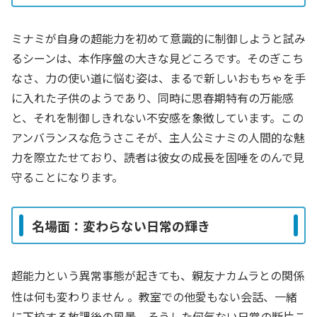
ミナミが自身の超能力を初めて意識的に制御しようと試み
るシーンは、本作序盤の大きな見どころです。そのぎこち
なさ、力の使い道に悩む姿は、まるで新しいおもちゃを手
に入れた子供のようであり、同時に思春期特有の万能感
と、それを制御しきれない不安感を象徴しています。この
アンバランスな危うさこそが、主人公ミナミの人間的な魅
力を際立たせており、読者は彼女の成長を固唾をのんで見
守ることになります。
名場面：変わらない日常の輝き
超能力という異常事態が起きても、親友ナカムラとの関係
性は何も変わりません
。教室での他愛もない会話、一緒
に下校する放課後の風景。そうした何気ない日常の断片こ