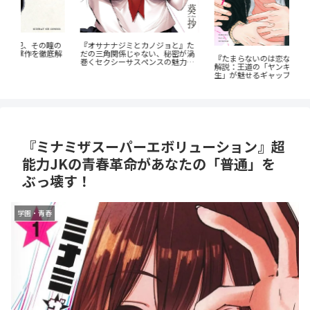
「
瞳の
『オサナナジミとカノジョと』た
タ
底解
だの三角関係じゃない、秘密が渦
『たまらないのは恋なのか』徹底
解
巻くセクシーサスペンスの魅力と
解説：王道の「ヤンキー×優等
は？
生」が魅せるギャップ萌え
『ミナミザスーパーエボリューション』超
能力JKの青春革命があなたの「普通」を
ぶっ壊す！
学園・青春