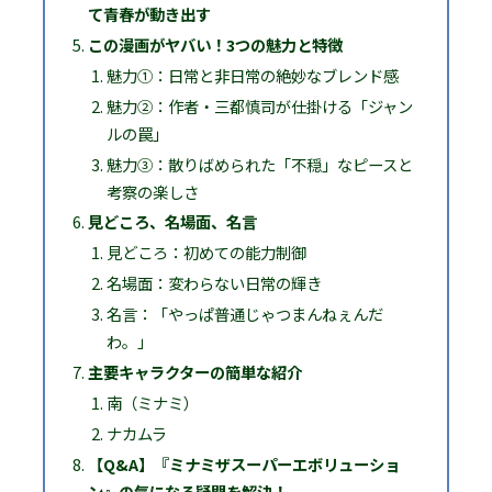
て青春が動き出す
この漫画がヤバい！3つの魅力と特徴
魅力①：日常と非日常の絶妙なブレンド感
魅力②：作者・三都慎司が仕掛ける「ジャン
ルの罠」
魅力③：散りばめられた「不穏」なピースと
考察の楽しさ
見どころ、名場面、名言
見どころ：初めての能力制御
名場面：変わらない日常の輝き
名言：「やっぱ普通じゃつまんねぇんだ
わ。」
主要キャラクターの簡単な紹介
南（ミナミ）
ナカムラ
【Q&A】『ミナミザスーパーエボリューショ
ン』の気になる疑問を解決！