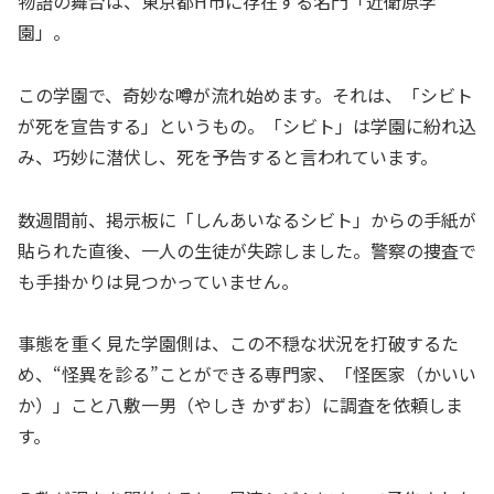
物語の舞台は、東京都H市に存在する名門「近衛原学
園」。
この学園で、奇妙な噂が流れ始めます。それは、「シビト
が死を宣告する」というもの。「シビト」は学園に紛れ込
み、巧妙に潜伏し、死を予告すると言われています。
数週間前、掲示板に「しんあいなるシビト」からの手紙が
貼られた直後、一人の生徒が失踪しました。警察の捜査で
も手掛かりは見つかっていません。
事態を重く見た学園側は、この不穏な状況を打破するた
め、“怪異を診る”ことができる専門家、「怪医家（かいい
か）」こと八敷一男（やしき かずお）に調査を依頼しま
す。