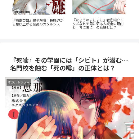
『たろうのまにまに』徹底紹介！
『捕虜英雄』完全解説！最底辺か
蒼
！
クズなヒモ男に沼る人続出の理由
ら駆け上がる至高のカタルシス
ビ
ス
と「まにまに」の意味とは？
成
『死噛』その学園には「シビト」が潜む…
名門校を蝕む「死の噂」の正体とは？
オカルトホラー