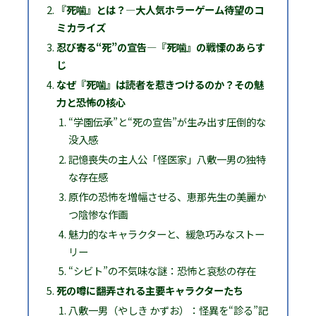
『死噛』とは？—大人気ホラーゲーム待望のコ
ミカライズ
忍び寄る“死”の宣告—『死噛』の戦慄のあらす
じ
なぜ『死噛』は読者を惹きつけるのか？その魅
力と恐怖の核心
“学園伝承”と“死の宣告”が生み出す圧倒的な
没入感
記憶喪失の主人公「怪医家」八敷一男の独特
な存在感
原作の恐怖を増幅させる、恵那先生の美麗か
つ陰惨な作画
魅力的なキャラクターと、緩急巧みなストー
リー
“シビト”の不気味な謎：恐怖と哀愁の存在
死の噂に翻弄される主要キャラクターたち
八敷一男（やしき かずお）：怪異を“診る”記