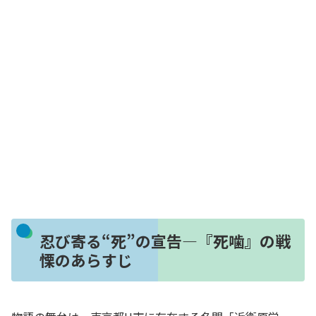
忍び寄る“死”の宣告—『死噛』の戦
慄のあらすじ