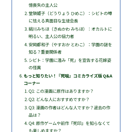
憶喪失の主人公
堂領姫子（どうりょう ひめこ）：シビトの噂
に怯える真面目な生徒会長
絹川みちほ（きぬかわ みちほ）：オカルトに
明るい、主人公の協力者
安岡都和子（やすおか とわこ）：学園の謎を
知る？重要関係者
シビト：学園に潜み「死」を宣告する花嫁姿
の怪異
もっと知りたい！『死噛』コミカライズ版 Q&A
コーナー
Q1: この漫画に原作はありますか？
Q2: どんな人におすすめですか？
Q3: 漫画の作者はどんな人ですか？過去の作
品は？
Q4: 原作ゲームや前作『死印』を知らなくて
も楽しめますか？