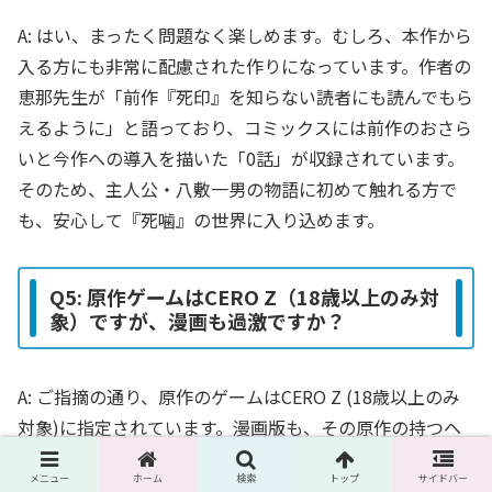
A: はい、まったく問題なく楽しめます。むしろ、本作から
入る方にも非常に配慮された作りになっています。作者の
恵那先生が「前作『死印』を知らない読者にも読んでもら
えるように」と語っており、コミックスには前作のおさら
いと今作への導入を描いた「0話」が収録されています。
そのため、主人公・八敷一男の物語に初めて触れる方で
も、安心して『死噛』の世界に入り込めます。
Q5: 原作ゲームはCERO Z（18歳以上のみ対
象）ですが、漫画も過激ですか？
A: ご指摘の通り、原作のゲームはCERO Z (18歳以上のみ
対象)に指定されています。漫画版も、その原作の持つヘ
ビーな空気感を忠実に再現しています。特に、ゲーム版よ
メニュー
ホーム
検索
トップ
サイドバー
り「キャラたちの心理描写や狂気っぷりも濃くなってい