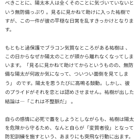
べきことに、陽太本人は全くそのことに気づいていないと
いう無防備っぷり
。見るに見かねて助けに入った祐樹で
すが、この一件が彼の平穏な日常を乱すきっかけとなりま
す。
もともと過保護でブラコン気質なところがある祐樹は
、
この日からなぜか陽太のことが頭から離れなくなってしま
います。「見るに見かねて助けてからというものの、無防
備な陽太が何故か気になって、ついつい面倒を見てしま
う」
のです。陽太を思うたびに高鳴る鼓動。しかし、彼
のプライドがそれを恋とは認めさせません。祐樹が出した
結論は—「これは不整脈だ」
。
自らの感情に必死で蓋をしようとしながらも、祐樹は陽太
を危険から守るため、なんと自らが「変質者役」となって
防犯訓練を施すという、あまりにも突飛な行動に出ます。