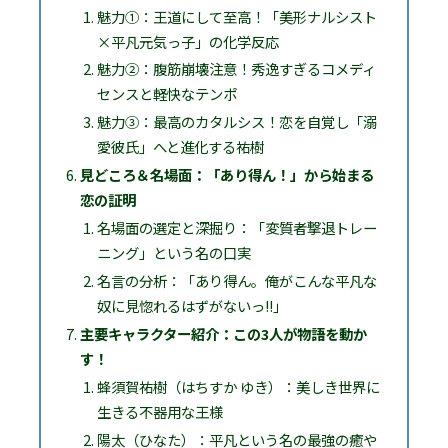
魅力①：王道にして至高！「美形ナルシスト
×平凡元気っ子」の化学反応
魅力②：腹筋崩壊注意！秀逸すぎるコメディ
センスと軽快なテンポ
魅力③：最高のカタルシス！恋を自覚し「溺
愛彼氏」へと進化する祐樹
見どころ＆名場面：「あり得ん！」から始まる
恋の証明
名場面の選定と深掘り：「変質者撃退トレー
ニング」という名の口実
名言の分析：「あり得ん。俺がこんな平凡な
奴に見惚れるはずがないっ!!」
主要キャラクター紹介：この3人が物語を動か
す！
蜂須賀祐樹（はちすか ゆき）：美しき世界に
生きる不器用な王様
陽太（ひなた）：平凡という名の最強の癒や