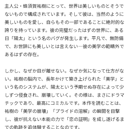
主人公・蜂須賀祐樹にとって、世界は美しいものとそうで
ないもので構成されています。そして彼は、当然のように
美しいものを愛し、自らもその一部であることに絶対的な
誇りを持っています。彼の完璧だったはずの世界に、ある
日「陽太」という名のバグが発生します。平凡で、無防備
で、お世辞にも美しいとは言えない—彼の美学の範疇外で
あるはずの存在。
しかし、なぜか目が離せない。なぜか気になって仕方がな
い。祐樹の脳内で、長年かけて築き上げられた「美学」と
いう名のシステムが、陽太という予期せぬ存在によって少
しずつ侵食され、崩壊していく。その様は、まさにドラマ
チックであり、最高にコミカルです。本作を読むことは、
祐樹の「美学の崩壊」「プライドの溶解」の瞬間を目撃
し、彼が抗えない本能の力で「恋の証明」を成し遂げるま
での軌跡を追体験することなのです。