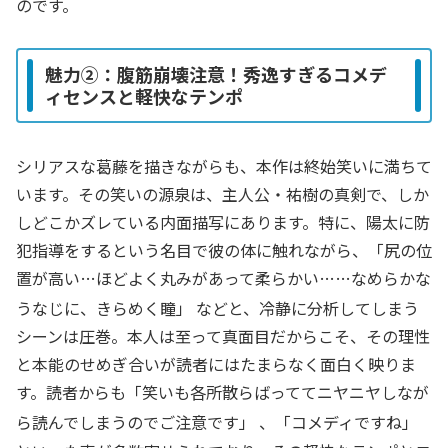
のです。
魅力②：腹筋崩壊注意！秀逸すぎるコメデ
ィセンスと軽快なテンポ
シリアスな葛藤を描きながらも、本作は終始笑いに満ちて
います。その笑いの源泉は、主人公・祐樹の真剣で、しか
しどこかズレている内面描写にあります。特に、陽太に防
犯指導をするという名目で彼の体に触れながら、「尻の位
置が高い…ほどよく丸みがあって柔らかい……なめらかな
うなじに、きらめく瞳」
などと、冷静に分析してしまう
シーンは圧巻。本人は至って真面目だからこそ、その理性
と本能のせめぎ合いが読者にはたまらなく面白く映りま
す。読者からも「笑いも各所散らばっててニヤニヤしなが
ら読んでしまうのでご注意です」
、「コメディですね」