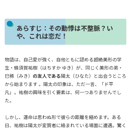
あらすじ：その動悸は不整脈？い
や、これは恋だ！
物語は、自己愛が強く、自他ともに認める超絶美形の学
生・蜂須賀祐樹（はちすか ゆき）が、同じく美形の弟・
巳稀（みき）
の友人である
陽太（ひなた）と出会うところ
から始まります 。陽太の印象は、ただ一言、「ド平
凡」。祐樹の興味を引く要素は、何一つありませんでし
た。
しかし、運命は思わぬ形で彼らの距離を縮めます。ある
日、祐樹は陽太が変質者に絡まれている場面に遭遇。驚く