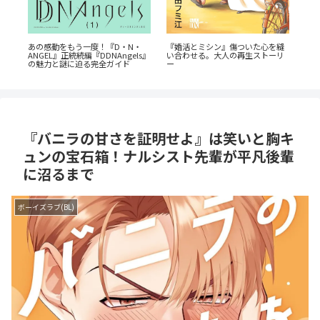
『婚活とミシン』傷ついた心を縫
『初
レ
あの感動をもう一度！『D・N・
い合わせる。大人の再生ストーリ
な
の
ANGEL』正統続編『DDNAngels』
ー
最
の魅力と謎に迫る完全ガイド
『バニラの甘さを証明せよ』は笑いと胸キ
ュンの宝石箱！ナルシスト先輩が平凡後輩
に沼るまで
ボーイズラブ(BL)