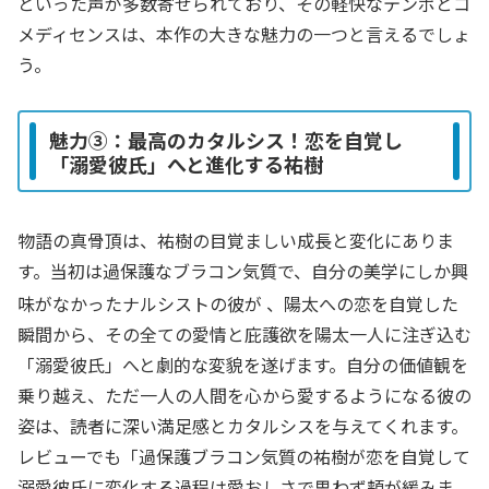
といった声が多数寄せられており、その軽快なテンポとコ
メディセンスは、本作の大きな魅力の一つと言えるでしょ
う。
魅力③：最高のカタルシス！恋を自覚し
「溺愛彼氏」へと進化する祐樹
物語の真骨頂は、祐樹の目覚ましい成長と変化にありま
す。当初は過保護なブラコン気質で、自分の美学にしか興
味がなかったナルシストの彼が
、陽太への恋を自覚した
瞬間から、その全ての愛情と庇護欲を陽太一人に注ぎ込む
「溺愛彼氏」へと劇的な変貌を遂げます。自分の価値観を
乗り越え、ただ一人の人間を心から愛するようになる彼の
姿は、読者に深い満足感とカタルシスを与えてくれます。
レビューでも「過保護ブラコン気質の祐樹が恋を自覚して
溺愛彼氏に変化する過程は愛おしさで思わず頬が緩みま