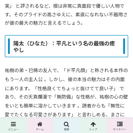
実」
と評されるなど、根は非常に真面目で優しい人物で
す。そのプライドの高さゆえに、素直になれない不器用さ
が彼の最大の魅力と言えるでしょう。
陽太（ひなた）：平凡という名の最強の癒
やし
祐樹の弟・巳稀の友人で、「ド平凡顔」と称される本作の
もう一人の主人公
。しかし、彼の本当の魅力はその内面
にあります。「性格良くてちょっと抜けてて良い子」
で
あり、その天真爛漫で「無防備」な性格が、祐樹の心の壁
をいとも簡単に溶かしていきます
。読者からも「無性に
愛でたくなる可愛さがあります」
と言わしめる、まさに
「平凡という名の最強の癒やし」。キャッチコピーである
メニュー
ホーム
検索
トップ
サイドバー
「平凡元気っ子」
という言葉が、彼の魅力を的確に表し