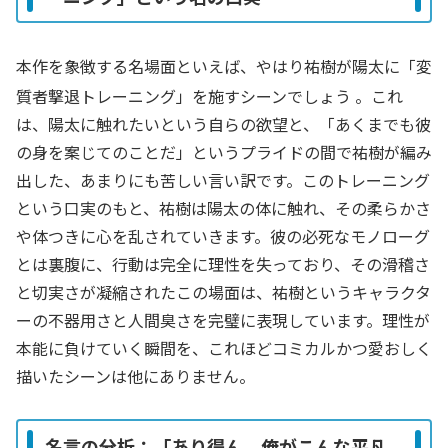
本作を象徴する名場面といえば、やはり祐樹が陽太に「変
質者撃退トレーニング」を施すシーンでしょう
。これ
は、陽太に触れたいという自らの欲望と、「あくまでも彼
の身を案じてのことだ」というプライドの間で祐樹が編み
出した、あまりにも苦しい言い訳です。このトレーニング
という口実のもと、祐樹は陽太の体に触れ、その柔らかさ
や体つきに心を乱されていきます。彼の必死なモノローグ
とは裏腹に、行動は完全に理性を失っており、その滑稽さ
と切実さが凝縮されたこの場面は、祐樹というキャラクタ
ーの不器用さと人間臭さを完璧に表現しています。理性が
本能に負けていく瞬間を、これほどコミカルかつ愛おしく
描いたシーンは他にありません。
名言の分析：「あり得ん。俺がこんな平凡