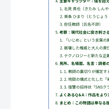
主要キャラクター：傷を抱
北見 真也（きたみ しん
東条 ひまり（とうじょう
担任教師（氏名不詳）
考察：現代社会に突き刺さ
「いじめ」という言葉の
崩壊した権威と大人の責
テクノロジーと新たな正
見所、名場面、名言：読者
1. 教師の裏切りが確定す
2. 地獄の儀式と化した
3. 復讐の招待状「SNS
よくあるQ＆A：作品をより
まとめ：この物語は単なる