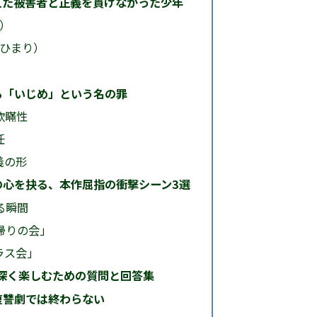
えた被害者と正義を貫けなかった少年
や）
 ひまり）
る「いじめ」という名の罪
欺瞞性
任
義の形
の心を抉る、本作屈指の衝撃シーン3選
る瞬間
「帰りの会」
クラス会」
深く楽しむための質問と回答集
復讐劇では終わらない