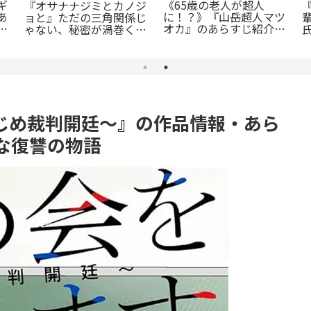
『罰』全てを失った男の
転
蒼井まもる『ふつうの女
怒りが爆発する。ノンス
に
の子』レビュー。母とし
トップ・バイオレンスア
ての葛藤と、娘の成長に
続
クションを徹底紹介
涙が止まらない
じめ裁判開廷～』の作品情報・あら
な復讐の物語