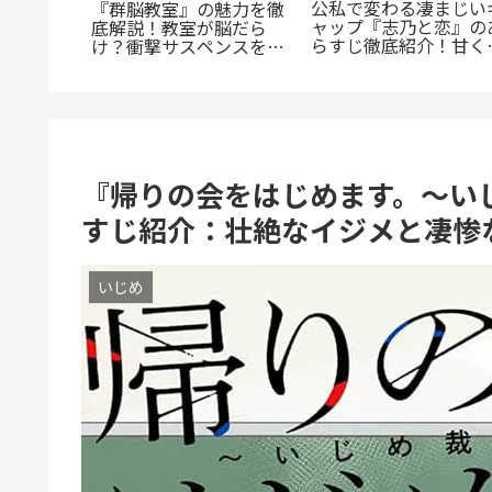
「花言葉」と連携する
全解説！
監獄×魔法少女×デスゲ
生ファンタジー：『君
上がる至
ーム。コミカライズで加
贈るキヅタ』完全解説
速する『魔法少女ノ魔女
裁判』の魅力
『帰りの会をはじめます。～い
すじ紹介：壮絶なイジメと凄惨
いじめ