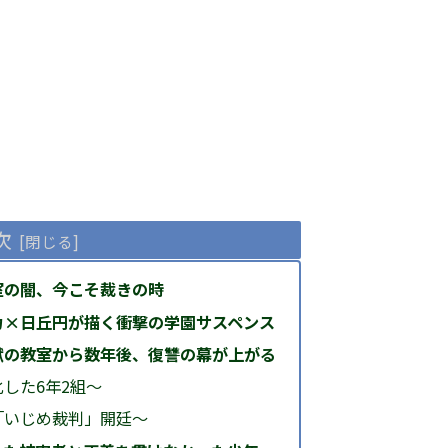
次
室の闇、今こそ裁きの時
力×日丘円が描く衝撃の学園サスペンス
獄の教室から数年後、復讐の幕が上がる
化した6年2組～
「いじめ裁判」開廷～