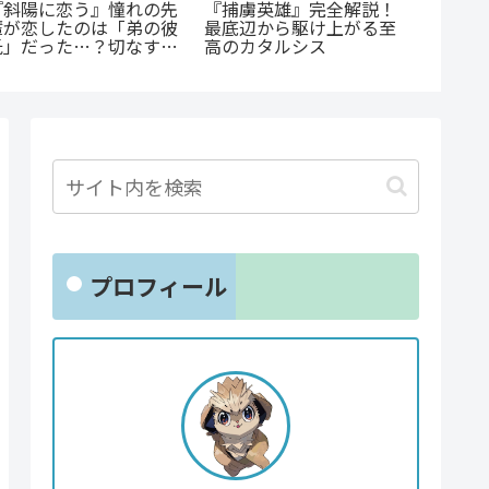
『幼児A』5歳の殺人
あの感動をもう一度！
『群脳
犯、その瞳の奥に潜む闇
『D・N・ANGEL』正統
底解説
とは？ 衝撃作を徹底解
編『DDNAngels』の
け？衝
剖
魅力と謎に迫る完全ガイ
すぐ読
ド
プロフィール