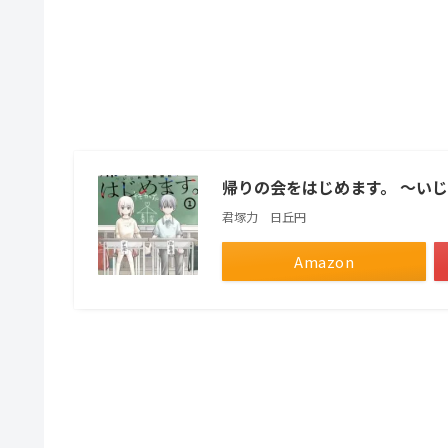
帰りの会をはじめます。 〜い
君塚力 日丘円
Amazon