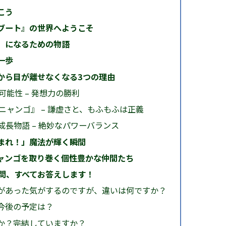
こう
ブート』の世界へようこそ
」になるための物語
一歩
から目が離せなくなる3つの理由
能性 – 発想力の勝利
ャンゴ』 – 謙虚さと、もふもふは正義
長物語 – 絶妙なパワーバランス
まれ！」魔法が輝く瞬間
ャンゴを取り巻く個性豊かな仲間たち
疑問、すべてお答えします！
画があった気がするのですが、違いは何ですか？
？今後の予定は？
すか？完結していますか？