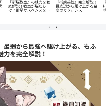
蒼井まもる『ふつうの女
『斜陽に恋う』憧れの先
闇
の子』レビュー。母とし
輩が恋したのは「弟の彼
ての葛藤と、娘の成長に
氏」だった…？切なすぎ
涙が止まらない
る青春BL
』最弱から最強へ駆け上がる、もふ
魅力を完全解説！