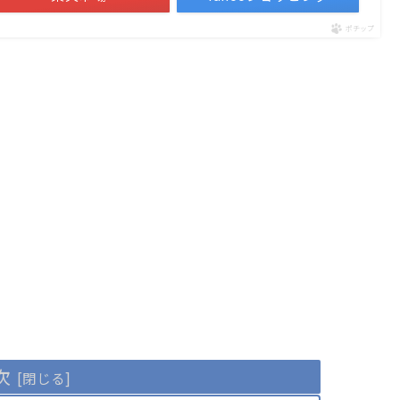
ポチップ
次