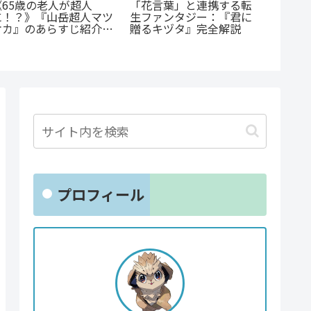
『たろうのまにまに』徹
『オサナナジミとカノジ
あの感
底紹介！クズなヒモ男に
ョと』ただの三角関係じ
『D・N
沼る人続出の理由と「ま
ゃない、秘密が渦巻くセ
続編『DD
にまに」の意味とは？
クシーサスペンスの魅力
魅力と
とは？
ド
プロフィール