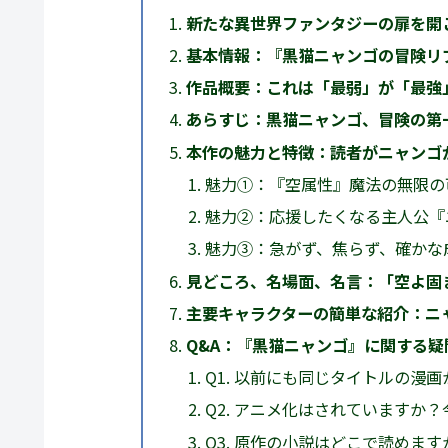
新たな異世界ファンタジーの扉を開
基本情報：『黒猫ニャンゴの冒険リ
作品概要：これは「最弱」が「最強
あらすじ：黒猫ニャンゴ、冒険の第
本作の魅力と特徴：読者がニャンゴ
魅力①：『空属性』魔法の無限の可
魅力②：応援したくなる主人公『ニ
魅力③：急がず、焦らず、確かな成
見どころ、名場面、名言：「空よ固
主要キャラクターの簡単な紹介：ニ
Q&A：『黒猫ニャンゴ』に関する
Q1. 以前にも同じタイトルの漫
Q2. アニメ化はされていますか
Q3. 原作の小説はどこで読めま