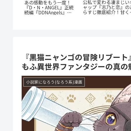
携する転
『幼児A』5歳の殺人
：『君に
犯、その瞳の奥に潜む
『たまらないのは恋なの
全解説
とは？ 衝撃作を徹底解
か』徹底解説：王道の
剖
「ヤンキー×優等生」が
魅せるギャップ萌え
『黒猫ニャンゴの冒険リブート
もふ異世界ファンタジーの真の
小説家になろう(なろう系)漫画