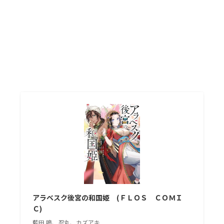
アラベスク後宮の和国姫 (ＦＬＯＳ ＣＯＭＩ
Ｃ)
藍田 鳴、忍丸、カズアキ