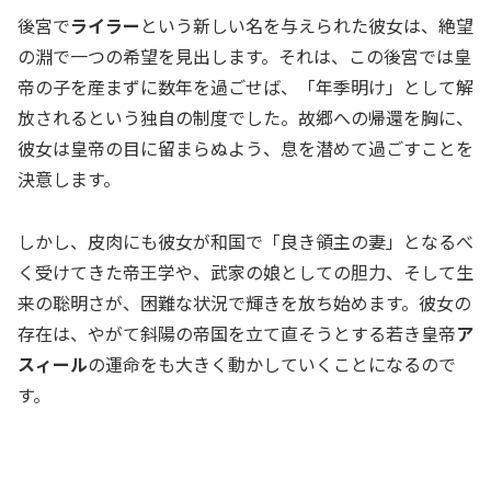
後宮で
ライラー
という新しい名を与えられた彼女は、絶望
の淵で一つの希望を見出します。それは、この後宮では皇
帝の子を産まずに数年を過ごせば、「年季明け」として解
放されるという独自の制度でした。故郷への帰還を胸に、
彼女は皇帝の目に留まらぬよう、息を潜めて過ごすことを
決意します。
しかし、皮肉にも彼女が和国で「良き領主の妻」となるべ
く受けてきた帝王学や、武家の娘としての胆力、そして生
来の聡明さが、困難な状況で輝きを放ち始めます。彼女の
存在は、やがて斜陽の帝国を立て直そうとする若き皇帝
ア
スィール
の運命をも大きく動かしていくことになるので
す。