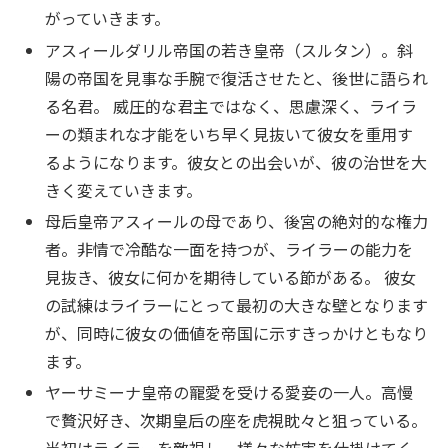
がっていきます。
アスィールダリル帝国の若き皇帝（スルタン）。斜
陽の帝国を見事な手腕で復活させたと、後世に語られ
る名君。 威圧的な君主ではなく、思慮深く、ライラ
ーの類まれな才能をいち早く見抜いて彼女を重用す
るようになります。彼女との出会いが、彼の治世を大
きく変えていきます。
母后皇帝アスィールの母であり、後宮の絶対的な権力
者。非情で冷酷な一面を持つが、ライラーの能力を
見抜き、彼女に何かを期待している節がある。 彼女
の試練はライラーにとって最初の大きな壁となります
が、同時に彼女の価値を帝国に示すきっかけともなり
ます。
ヤーサミーナ皇帝の寵愛を受ける愛妾の一人。高慢
で贅沢好き、次期皇后の座を虎視眈々と狙っている。