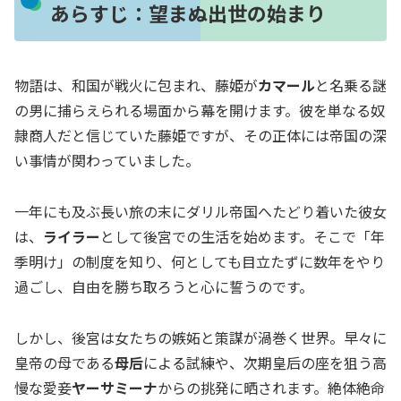
あらすじ：望まぬ出世の始まり
物語は、和国が戦火に包まれ、藤姫が
カマール
と名乗る謎
の男に捕らえられる場面から幕を開けます。彼を単なる奴
隷商人だと信じていた藤姫ですが、その正体には帝国の深
い事情が関わっていました。
一年にも及ぶ長い旅の末にダリル帝国へたどり着いた彼女
は、
ライラー
として後宮での生活を始めます。そこで「年
季明け」の制度を知り、何としても目立たずに数年をやり
過ごし、自由を勝ち取ろうと心に誓うのです。
しかし、後宮は女たちの嫉妬と策謀が渦巻く世界。早々に
皇帝の母である
母后
による試練や、次期皇后の座を狙う高
慢な愛妾
ヤーサミーナ
からの挑発に晒されます。絶体絶命