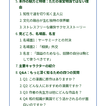
本作の魅力と特徴：ただの後宮物語ではない理
由
知性で道を切り拓く主人公
文化の融合が生む独特の世界観
ストレスフリーな痛快サクセスストーリー
見どころ、名場面、名言
名場面1：ヤーサミーナとの対決
名場面2：「相撲」外交
名言：「国益のためなら、奴隷の自分は駒と
して使うべきです」
主要キャラクターの紹介
Q&A：もっと深く知るための四つの質問
Q1: この漫画に原作はありますか？
Q2: どんな人におすすめの漫画ですか？
Q3: 作者の先生方は他にどんな作品を？
Q4: 和の知識が異国でどう活かされるのが面
白いのですか？