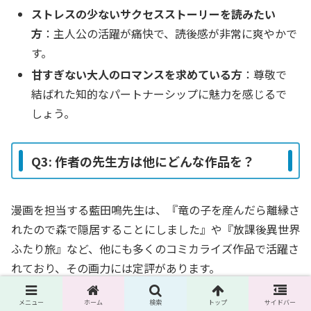
ストレスの少ないサクセスストーリーを読みたい
方
：主人公の活躍が痛快で、読後感が非常に爽やかで
す。
甘すぎない大人のロマンスを求めている方
：尊敬で
結ばれた知的なパートナーシップに魅力を感じるで
しょう。
Q3: 作者の先生方は他にどんな作品を？
漫画を担当する藍田鳴先生は、『竜の子を産んだら離縁さ
れたので森で隠居することにしました』や『放課後異世界
ふたり旅』など、他にも多くのコミカライズ作品で活躍さ
れており、その画力には定評があります。
メニュー
ホーム
検索
トップ
サイドバー
原作の忍丸先生は、『アラベスク後宮の和国姫』シリーズ