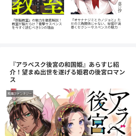
『オサナナジミとカノジョと』た
『
も
『群脳教室』の魅力を徹底解説！
だの三角関係じゃない、秘密が渦
ら
乗
教室が脳だらけ？衝撃サスペンス
巻くセクシーサスペンスの魅力と
を今すぐ読むべき5つの理由
は？
『アラベスク後宮の和国姫』あらすじ紹
介！望まぬ出世を遂げる姫君の後宮ロマン
ス
和風ファンタジー