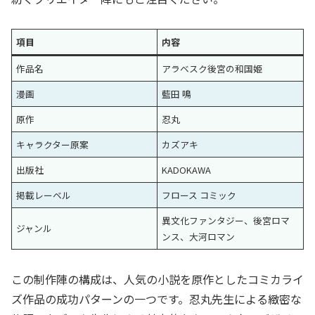
項目
内容
作品名
アラベスク後宮の和国姫
漫画
藍田 鳴
原作
忍丸
キャラクター原案
カズアキ
出版社
KADOKAWA
掲載レーベル
フロース コミック
異文化ファンタジー、後宮ロマ
ジャンル
ンス、大河ロマン
この制作陣の構成は、人気の小説を原作としたコミカライ
ズ作品の成功パターンの一つです。忍丸先生による緻密な