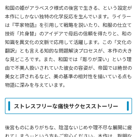
和国の姫がアラベスク様式の後宮で生きる、という設定が
本作にしかない独特の化学反応を生んでいます。ライラー
は『平家物語』を引用して戦略を説いたり、和服の仕立て
技術「片身替」のアイデアで母后の信頼を得たりと、和の
知識を異文化の文脈で応用して活躍します。この「文化の
翻訳」とも言える知的な問題解決プロセスが、本作の大き
な見どころです。また、和国では「彫りが深い」という理
由で不美人扱いされていた彼女の容姿が、帝国では絶世の
美女と評されるなど、美の基準の相対性を描いている点も
物語に深みを与えています。
ストレスフリーな痛快サクセスストーリー
後宮ものにありがちな、陰湿ないじめや理不尽な展開に疲
れてしまう…という方もご安心ください。本作は、聡明な