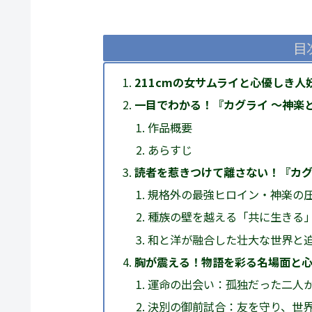
目
211cmの女サムライと心優しき
一目でわかる！『カグライ 〜神楽
作品概要
あらすじ
読者を惹きつけて離さない！『カグ
規格外の最強ヒロイン・神楽の
種族の壁を越える「共に生きる
和と洋が融合した壮大な世界と
胸が震える！物語を彩る名場面と
運命の出会い：孤独だった二人
決別の御前試合：友を守り、世