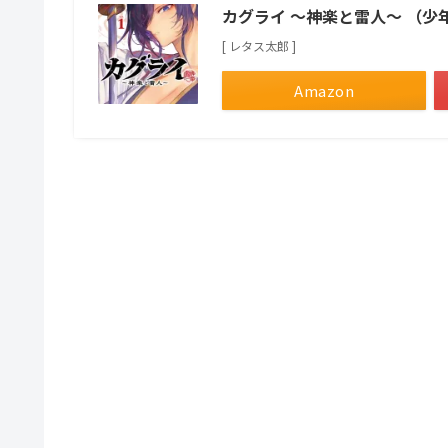
カグライ ～神楽と雷人～ （
[ レタス太郎 ]
Amazon