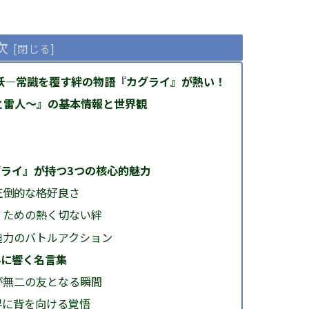
次
人妖―常識を覆す絆の物語『カグライ』が熱い！
と雷人〜』の基本情報と世界観
ライ』が持つ3つの核心的魅力
圧倒的な格好良さ
」ための熱く切ない絆
迫力のバトルアクション
心に響く名言集
が無二の友となる瞬間
界に背を向ける覚悟