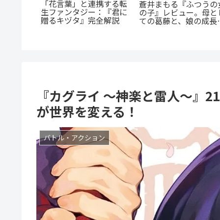
が超人
『群脳教室』の魅力を徹
超人マツ
底解説！教室が脳だら
『たまらないのは恋な
じ紹介：
け？衝撃サスペンスを今
か』徹底解説：王道の
た山岳殺
すぐ読むべき5つの理由
「ヤンキー×優等生」
魅せるギャップ萌え
『カグライ 〜神楽と雷人〜』2
が世界を変える！
バトル・アクション