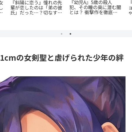
あの感動をもう一度！
『捕虜英雄』完全解説！
『D・N・ANGEL』正統
最底辺から駆け上がる至
の
続編『DDNAngels』の
高のカタルシス
魅力と謎に迫る完全ガイ
が
ド
11cmの女剣聖と虐げられた少年の絆