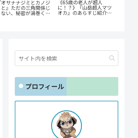
『たろうのまにまに』徹
「花言
公私で変わる凄まじいギ
底紹介！クズなヒモ男に
生ファ
ャップ『志乃と恋』のあ
沼る人続出の理由と「ま
贈るキ
らすじ徹底紹介！甘くて
にまに」の意味とは？
尊い百合の世界へ
プロフィール