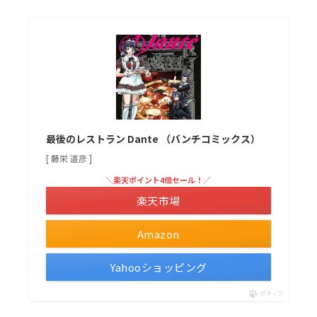
最後のレストラン Dante （バンチコミックス）
[ 藤栄 道彦 ]
＼楽天ポイント4倍セール！／
楽天市場
Amazon
Yahooショッピング
ポチップ