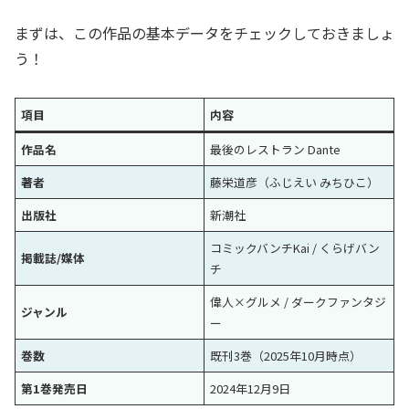
まずは、この作品の基本データをチェックしておきましょ
う！
項目
内容
作品名
最後のレストラン Dante
著者
藤栄道彦（ふじえい みちひこ）
出版社
新潮社
コミックバンチKai / くらげバン
掲載誌/媒体
チ
偉人×グルメ / ダークファンタジ
ジャンル
ー
巻数
既刊3巻（2025年10月時点）
第1巻発売日
2024年12月9日