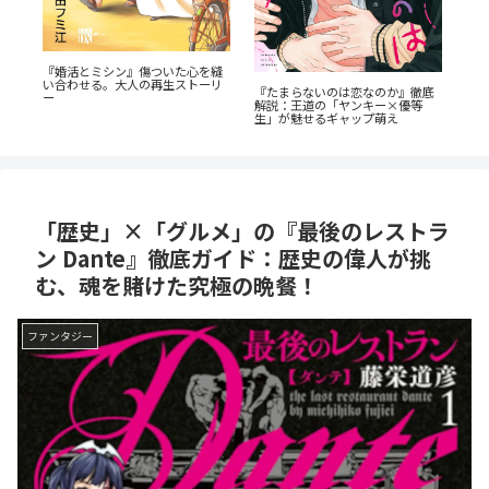
『幼
『婚活とミシン』傷ついた心を縫
た
奥に
い合わせる。大人の再生ストーリ
渦
『たまらないのは恋なのか』徹底
剖
ー
と
解説：王道の「ヤンキー×優等
生」が魅せるギャップ萌え
「歴史」×「グルメ」の『最後のレストラ
ン Dante』徹底ガイド：歴史の偉人が挑
む、魂を賭けた究極の晩餐！
ファンタジー