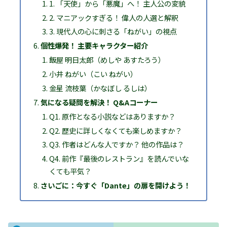
1. 「天使」から「悪魔」へ！ 主人公の変貌
2. マニアックすぎる！ 偉人の人選と解釈
3. 現代人の心に刺さる「ねがい」の視点
個性爆発！ 主要キャラクター紹介
飯屋 明日太郎（めしや あすたろう）
小井 ねがい（こい ねがい）
金星 流枝葉（かなぼし るしは）
気になる疑問を解決！ Q&Aコーナー
Q1. 原作となる小説などはありますか？
Q2. 歴史に詳しくなくても楽しめますか？
Q3. 作者はどんな人ですか？ 他の作品は？
Q4. 前作『最後のレストラン』を読んでいな
くても平気？
さいごに：今すぐ「Dante」の扉を開けよう！