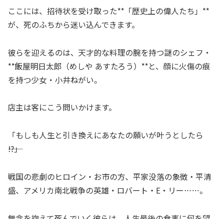
ここには、招待状を受け取った**「歴史上の偉人たち」**
が、死のふちから迷い込んできます。
彼らを迎えるのは、天才的な料理の腕を持つ謎のシェフ・
**飯屋明日太郎（めしや あすたろう）**と、顔に火傷の痕
を持つ少女・小井ねがい。
店主は客にこう問いかけます。
「もしも人生と引き換えにあなたの願いが叶うとしたら
――!?」
戦国の悲劇のヒロイン・お市の方、平家没落の象徴・平清
盛、アメリカ南北戦争の英雄・ロバート・E・リー……。
無念を抱えて死んでいく彼らは、人生最後の食事に何を望