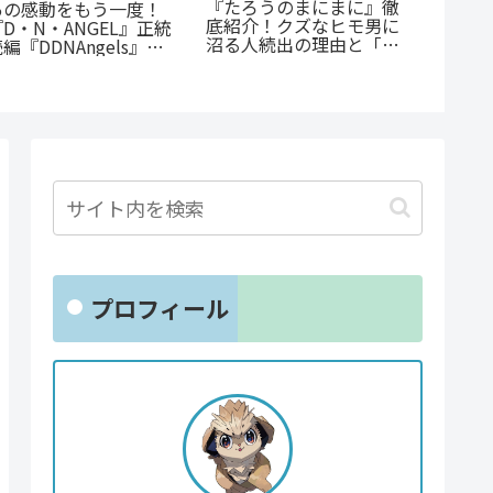
《65歳の老人が超人
電車まるごと応援団！？
に！？》『山岳超人マツ
『今朝も揺られてます』
『たま
オカ』のあらすじ紹介：
あらすじ紹介！乗客と見
か』徹
戦慄と謎に満ちた山岳殺
守る新感覚ラブコメ
「ヤン
戮劇
魅せる
プロフィール