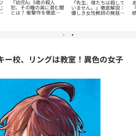
蒼井まもる『ふつうの女
徹
『恋する天使は罪深い』
の子』レビュー。母とし
徹底ガイド！堕天寸前の
ての葛藤と、娘の成長に
今
問題児たちの、禁欲ラブ
涙が止まらない
由
コメが罪深すぎる
キー校、リングは教室！異色の女子