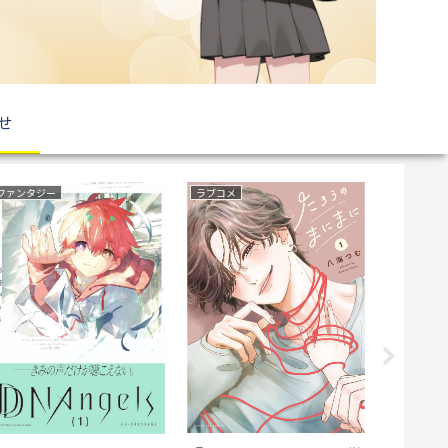
せ
復讐
乗り物(車両)
ボーイズラブ