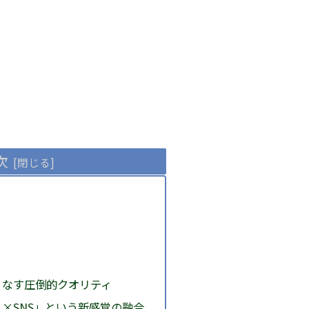
次
りなす圧倒的クオリティ
×SNS」という新感覚の融合