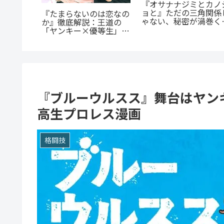
まに』徹
『捕虜英雄』完全解説！
『群脳教室』の魅力を
ヒモ男に
最底辺から駆け上がる至
底解説！教室が脳だら
由と「ま
高のカタルシス
け？衝撃サスペンスを
とは？
すぐ読むべき5つの理
『ブルーウルスス』舞台はヤン
高生プロレス漫画
格闘技