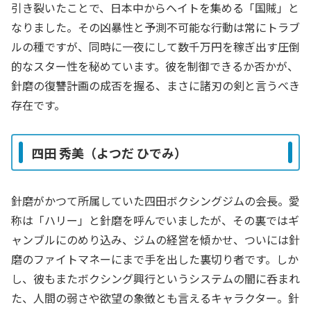
引き裂いたことで、日本中からヘイトを集める「国賊」と
なりました。その凶暴性と予測不可能な行動は常にトラブ
ルの種ですが、同時に一夜にして数千万円を稼ぎ出す圧倒
的なスター性を秘めています。彼を制御できるか否かが、
針磨の復讐計画の成否を握る、まさに諸刃の剣と言うべき
存在です。
四田 秀美（よつだ ひでみ）
針磨がかつて所属していた四田ボクシングジムの会長。愛
称は「ハリー」と針磨を呼んでいましたが、その裏ではギ
ャンブルにのめり込み、ジムの経営を傾かせ、ついには針
磨のファイトマネーにまで手を出した裏切り者です。しか
し、彼もまたボクシング興行というシステムの闇に呑まれ
た、人間の弱さや欲望の象徴とも言えるキャラクター。針