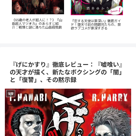
《65歳の老人が超人に！？》『山
レ
『
『恋する天使は罪深い』徹底ガイ
岳超人マツオカ』のあらすじ紹
の
ら
ド！堕天寸前の問題児たちの、禁
介：戦慄と謎に満ちた山岳殺戮劇
欲ラブコメが罪深すぎる
『げにかすり』徹底レビュー：『嘘喰い』
の天才が描く、新たなボクシングの「闇」
と「復讐」、その黙示録
復讐