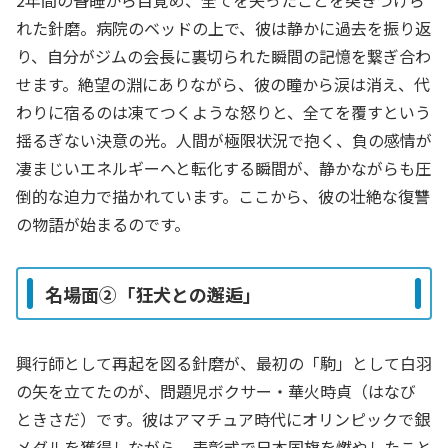
2年間の昏睡から目覚め、全てを失ったことを突きつけら
れた針磨。病院のベッドの上で、彼は静かに過去を振り返
り、自分がジムの会長に裏切られた瞬間の記憶を繋ぎ合わ
せます。絶望の淵にありながら、彼の瞳から涙は消え、代
わりに宿るのは凍てつくような怒りと、全てを覆すという
揺るぎない決意の光。人間が極限状況で抱く、負の感情が
凄まじいエネルギーへと転化する瞬間が、静かながらも圧
倒的な迫力で描かれています。ここから、彼の壮絶な復讐
の物語が始まるのです。
名場面②「狂犬との邂逅」
興行師として再起を図る針磨が、最初の「駒」として白羽
の矢を立てたのが、問題児ボクサー・華火時貞（はなび
ときさだ）です。彼はアマチュア時代にオリンピックで銀
メダルを獲得しながら、表彰式で日本国旗を燃やしたこと