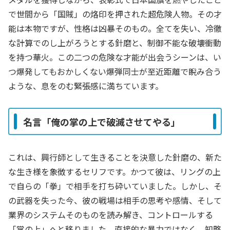
で世間から「国賊」の烙印を押された超危険人物。その才
能は本物ですが、性格は凶暴そのもの。全てを失い、冷徹
な計算でのし上がろうとする針磨と、制御不能な破壊衝動
を持つ華火。この二つの危険な才能が出会うシーンは、い
つ爆発してもおかしくない爆弾同士が至近距離で睨み合う
ような、息をのむ緊張感に満ちています。
名言「俺の掌の上で破滅させてやる」
これは、興行師として生きることを決意した針磨の、新た
な生き様を象徴するセリフです。かつて彼は、リングの上
で自らの「拳」で相手を打ち砕いていました。しかし、そ
の武器を失った今、彼の戦場は相手の思考や感情、そして
業界のシステムそのものを読み解き、コントロールする
「掌の上」へと移りました。直接的な暴力ではなく、知略