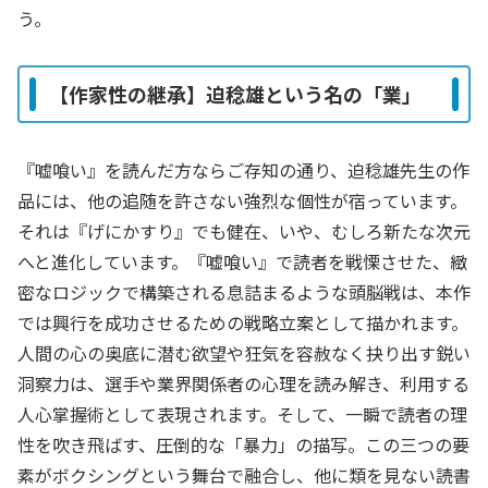
う。
【作家性の継承】迫稔雄という名の「業」
『嘘喰い』を読んだ方ならご存知の通り、迫稔雄先生の作
品には、他の追随を許さない強烈な個性が宿っています。
それは『げにかすり』でも健在、いや、むしろ新たな次元
へと進化しています。『嘘喰い』で読者を戦慄させた、緻
密なロジックで構築される息詰まるような頭脳戦は、本作
では興行を成功させるための戦略立案として描かれます。
人間の心の奥底に潜む欲望や狂気を容赦なく抉り出す鋭い
洞察力は、選手や業界関係者の心理を読み解き、利用する
人心掌握術として表現されます。そして、一瞬で読者の理
性を吹き飛ばす、圧倒的な「暴力」の描写。この三つの要
素がボクシングという舞台で融合し、他に類を見ない読書