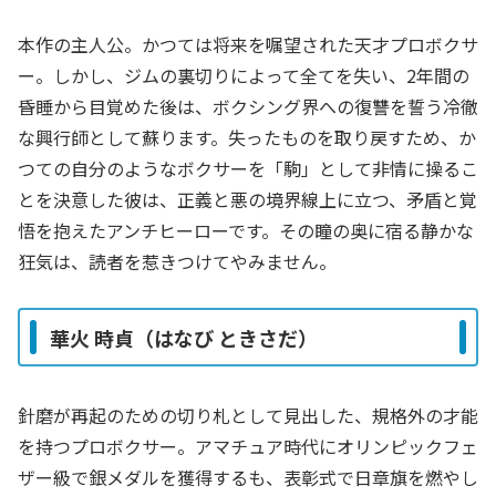
本作の主人公。かつては将来を嘱望された天才プロボクサ
ー。しかし、ジムの裏切りによって全てを失い、2年間の
昏睡から目覚めた後は、ボクシング界への復讐を誓う冷徹
な興行師として蘇ります。失ったものを取り戻すため、か
つての自分のようなボクサーを「駒」として非情に操るこ
とを決意した彼は、正義と悪の境界線上に立つ、矛盾と覚
悟を抱えたアンチヒーローです。その瞳の奥に宿る静かな
狂気は、読者を惹きつけてやみません。
華火 時貞（はなび ときさだ）
針磨が再起のための切り札として見出した、規格外の才能
を持つプロボクサー。アマチュア時代にオリンピックフェ
ザー級で銀メダルを獲得するも、表彰式で日章旗を燃やし