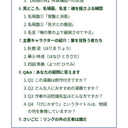
【物語の核】搾取構造への反逆
見どころ、名場面、名言：魂を揺さぶる瞬間
名場面①「覚醒と決意」
名場面②「狂犬との邂逅」
名言「俺の掌の上で破滅させてやる」
主要キャラクターの紹介：業を背負う者たち
針磨 梁（はりま りょう）
華火 時貞（はなび ときさだ）
四田 秀美（よつだ ひでみ）
Q&A：あなたの疑問に答えます
Q1: この漫画は原作付きですか？
Q2: どんな人におすすめの漫画ですか？
Q3: 作者の迫稔雄先生はどんな方ですか？
Q4: 『げにかすり』というタイトルは、物語
の何を象徴していますか？
さいごに：リングの外の王者は誰だ