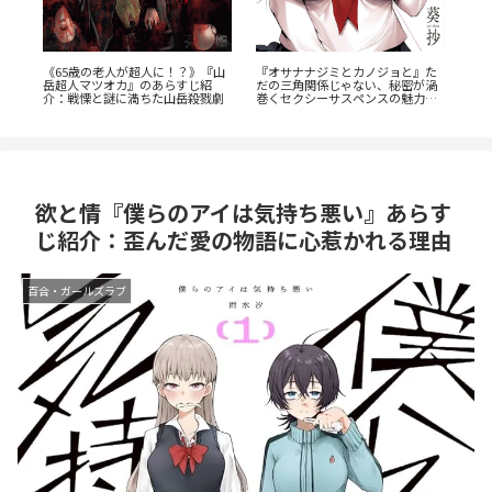
公私で変わる凄まじいギャップ
ジョと』た
『群脳教室』の魅力を徹底解説！
『志乃と恋』のあらすじ徹底紹
、秘密が渦
教室が脳だらけ？衝撃サスペンス
介！甘くて尊い百合の世界へ
スの魅力と
を今すぐ読むべき5つの理由
欲と情『僕らのアイは気持ち悪い』あらす
じ紹介：歪んだ愛の物語に心惹かれる理由
百合・ガールズラブ