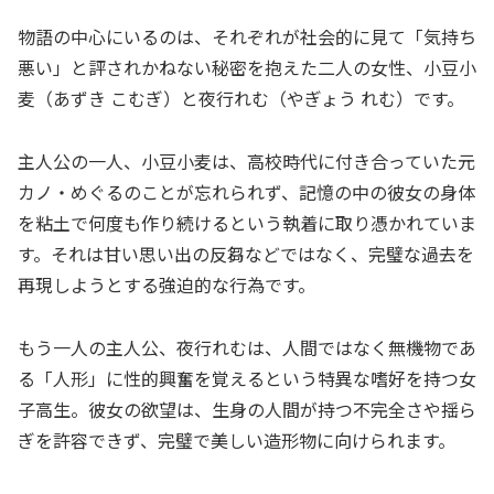
物語の中心にいるのは、それぞれが社会的に見て「気持ち
悪い」と評されかねない秘密を抱えた二人の女性、小豆小
麦（あずき こむぎ）と夜行れむ（やぎょう れむ）です。
主人公の一人、小豆小麦は、高校時代に付き合っていた元
カノ・めぐるのことが忘れられず、記憶の中の彼女の身体
を粘土で何度も作り続けるという執着に取り憑かれていま
す。それは甘い思い出の反芻などではなく、完璧な過去を
再現しようとする強迫的な行為です。
もう一人の主人公、夜行れむは、人間ではなく無機物であ
る「人形」に性的興奮を覚えるという特異な嗜好を持つ女
子高生。彼女の欲望は、生身の人間が持つ不完全さや揺ら
ぎを許容できず、完璧で美しい造形物に向けられます。