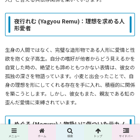
夜行れむ (Yagyou Remu)：理想を求める人
形愛者
生身の人間ではなく、完璧な造形物である人形に愛情と性
欲を抱く女子高生。自分の嗜好が他者からどう見えるかを
自覚した時の、絶望とも諦めともつかない表情は、彼女の
孤独の深さを物語っています。小麦と出会ったことで、自
身の理想を形にしてくれる存在を手に入れ、積極的に関係
を築こうとします。しかし、彼女もまた、親友である虹の
歪んだ愛情に束縛されています。
めぐる (Meguru)：物扱いに傷ついた元カノ
メニュー
ホーム
検索
トップ
サイドバー