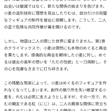
出会いは破滅ではなく、新たな関係の始まりを告げます。
小麦の造形技術に理想を見出したりむは、自分だけの完璧
なフィギュアの制作を彼女に依頼します。こうして、二人
の歪で危険な共同作業が幕を開けるのです。
しかし、物語は二人の閉じた世界に留まりません。第1巻
のクライマックスで、小麦は偶然にも本物のめぐると再会
を果たします。感傷的な再会を期待した小麦に対し、めぐ
るは彼女の長年の想いを「ただの性欲」と一刀両断し、そ
の心を完膚なきまでに打ち砕きます。
この残酷な現実によって、小麦はめぐるのフィギュアを作
れなくなってしまいます。創作の拠り所を失い絶望する小
麦を、れむは必死に支えようとしますが、その一方で、れ
むの親友である虹（にじ）は、二人の異常な関係に苛立ち
を募らせていました。歪な二人の関係は、さらに複雑な四