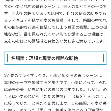
での小麦とれむの遭遇シーンは、最大の見どころの一つで
す。閉店後の静まり返った店内で、自分の秘密の結晶であ
るフィギュアを探す小麦の焦燥感。そして、暗闇の中でれ
むの倒錯的な行為を目撃してしまう瞬間の衝撃。二つの孤
独な魂が、最も見られたくない形で交錯するこの場面は、
息をのむほどの緊張感と背徳的な美しさに満ちています。
名場面：理想と現実の残酷な断絶
第1巻のクライマックス、小麦とめぐるの再会シーンは、
本作のテーマを象徴する名場面です。小麦にとって、それ
は過去の美しい思い出との再会のはずでした。しかし、め
ぐるは小麦の想いを「ただの性欲」「（私を）人形のよう
に接していた」と冷たく断罪します。この瞬間、小麦が長
年抱きしめてきた「愛」は、相手を傷つける自己満足な