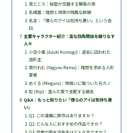
見どころ：秘密が交錯する緊張の夜
名場面：理想と現実の残酷な断絶
名言：「僕らのアイは気持ち悪い」という告
白
主要キャラクター紹介：歪な四角関係を織りなす
人々
小豆小麦 (Azuki Komugi)：過去に囚われた
造形主
夜行れむ (Yagyou Remu)：理想を求める人形
愛者
めぐる (Meguru)：物扱いに傷ついた元カノ
虹 (Niji)：歪んだ愛で支配する親友
Q&A：もっと知りたい『僕らのアイは気持ち悪
い』
Q1: この漫画に原作はありますか？
Q2: どんな人におすすめの作品ですか？
Q3: 作者の雨水汐先生はどんな方ですか？