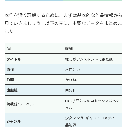
本作を深く理解するために、まずは基本的な作品情報から
見ていきましょう。以下の表に、主要なデータをまとめま
した。
項目
詳細
タイトル
推しがアシスタントに来た話
原作
河口けい
作画
かりね。
出版社
白泉社
LaLa / 花とゆめコミックススペシ
掲載誌/レーベル
ャル
少女マンガ, ギャグ・コメディー,
ジャンル
芸能界