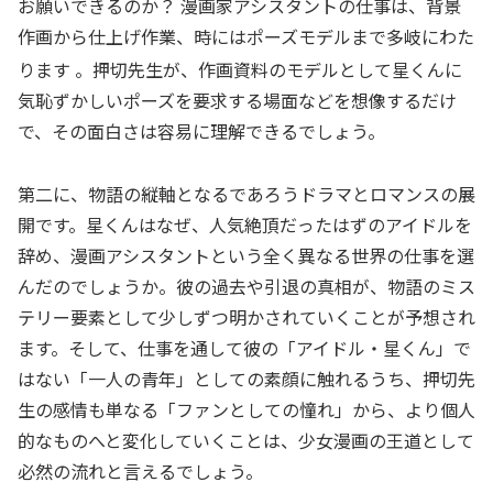
お願いできるのか？ 漫画家アシスタントの仕事は、背景
作画から仕上げ作業、時にはポーズモデルまで多岐にわた
ります
。押切先生が、作画資料のモデルとして星くんに
気恥ずかしいポーズを要求する場面などを想像するだけ
で、その面白さは容易に理解できるでしょう。
第二に、物語の縦軸となるであろうドラマとロマンスの展
開です。星くんはなぜ、人気絶頂だったはずのアイドルを
辞め、漫画アシスタントという全く異なる世界の仕事を選
んだのでしょうか。彼の過去や引退の真相が、物語のミス
テリー要素として少しずつ明かされていくことが予想され
ます。そして、仕事を通して彼の「アイドル・星くん」で
はない「一人の青年」としての素顔に触れるうち、押切先
生の感情も単なる「ファンとしての憧れ」から、より個人
的なものへと変化していくことは、少女漫画の王道として
必然の流れと言えるでしょう。