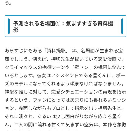
う。
予測される名場面①：気まずすぎる資料撮
影
あらすじにもある「資料撮影」
は、名場面が生まれる宝
庫でしょう。例えば、押切先生が描いている恋愛漫画で、
クライマックスの抱擁シーンや「壁ドン」の構図に悩んで
いるとします。彼女はアシスタントである星くんに、ポー
ズのモデルになってくれるよう頼まなければなりません。
神聖な推しに対して、恋愛シチュエーションの再現を指示
するという、ファンにとってはあまりにも畏れ多いミッシ
ョン。赤面しながらもプロとして指示を出す押切先生と、
それに淡々と、あるいは少し面白がりながら応える星く
ん。二人の間に流れる甘くて気まずい空気は、本作を象徴