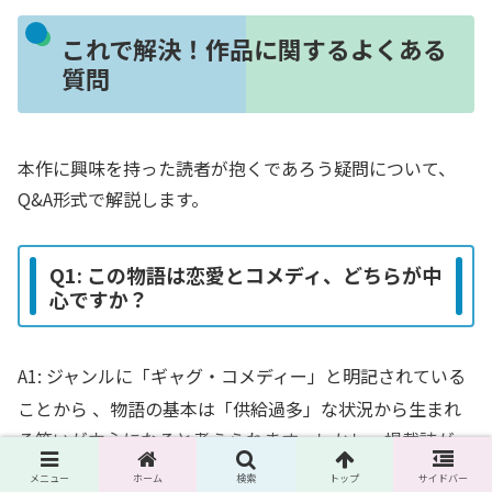
これで解決！作品に関するよくある
質問
本作に興味を持った読者が抱くであろう疑問について、
Q&A形式で解説します。
Q1: この物語は恋愛とコメディ、どちらが中
心ですか？
A1: ジャンルに「ギャグ・コメディー」と明記されている
ことから
、物語の基本は「供給過多」な状況から生まれ
る笑いが中心になると考えられます。しかし、掲載誌が
『LaLa』である点を踏まえると、単なるコメディに留まら
メニュー
ホーム
検索
トップ
サイドバー