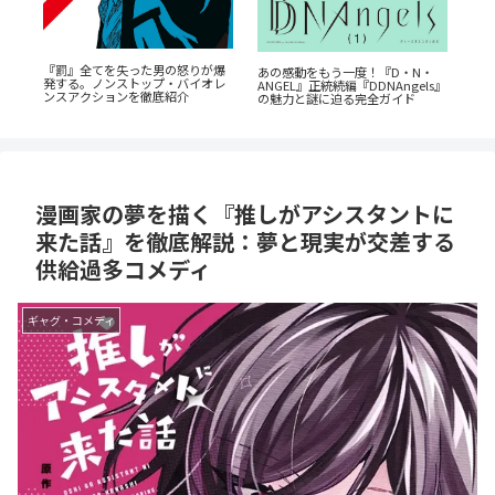
『罰』全てを失った男の怒りが爆
か
あの感動をもう一度！『D・N・
『
発する。ノンストップ・バイオレ
ANGEL』正統続編『DDNAngels』
た
ンスアクションを徹底紹介
の魅力と謎に迫る完全ガイド
なす
漫画家の夢を描く『推しがアシスタントに
来た話』を徹底解説：夢と現実が交差する
供給過多コメディ
ギャグ・コメディ