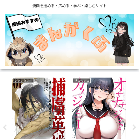
漫画を進める・広める・学ぶ・楽しむサイト
ボーイズラブ(BL)
育児・子育て
ミ