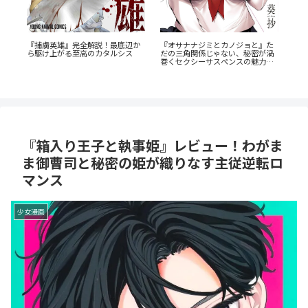
『幼
た
蒼井まもる『ふつうの女の子』レ
奥に
渦
ビュー。母としての葛藤と、娘の
『たまらないのは恋なのか』徹底
剖
と
成長に涙が止まらない
解説：王道の「ヤンキー×優等
生」が魅せるギャップ萌え
『箱入り王子と執事姫』レビュー！わがま
ま御曹司と秘密の姫が織りなす主従逆転ロ
マンス
少女漫画