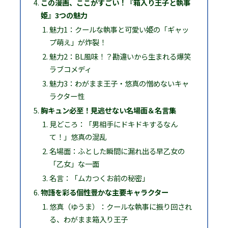
この漫画、ここがすごい！『箱入り王子と執事
姫』3つの魅力
魅力1：クールな執事と可愛い姫の「ギャッ
プ萌え」が炸裂！
魅力2：BL風味！？勘違いから生まれる爆笑
ラブコメディ
魅力3：わがまま王子・悠真の憎めないキャ
ラクター性
胸キュン必至！見逃せない名場面＆名言集
見どころ：「男相手にドキドキするなん
て！」悠真の混乱
名場面：ふとした瞬間に漏れ出る早乙女の
「乙女」な一面
名言：「ムカつくお前の秘密」
物語を彩る個性豊かな主要キャラクター
悠真（ゆうま）：クールな執事に振り回され
る、わがまま箱入り王子