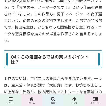
ている少女漫画家です。過去には同じく『別冊マーガレッ
ト』で『マネ男子、ノーマークです！』という作品を連載
されていました。この作品も、男子マネージャーと女子選
手という、従来の男女の役割を少しずらした設定が特徴的
です。桜山先生は、少し変わった関係性から生まれるユニ
ークな恋愛模様を描くのが得意な作家さんと言えるでしょ
う。
Q4：この漫画ならではの笑いのポイント
は？
本作の笑いは、主に二つの要素から生まれています。一つ
は、主人公・悠真が話す「大阪弁」です。お坊ちゃまらし
い上品な世界観と、彼の庶民的でストレートな言葉遣いの
ミスマッチが、独特のテンポと笑いを生み出しています。
メニュー
ホーム
検索
トップ
サイドバー
もう一つは、やはり「BL風味の勘違い」。悠真が真剣に