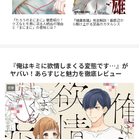
『たろうのまにまに』徹底紹介！
た
『捕虜英雄』完全解説！最底辺か
『
クズなヒモ男に沼る人続出の理由
渦
ら駆け上がる至高のカタルシス
教
と「まにまに」の意味とは？
と
を
『俺はキミに欲情しまくる変態です…』が
ヤバい！あらすじと魅力を徹底レビュー
恋愛