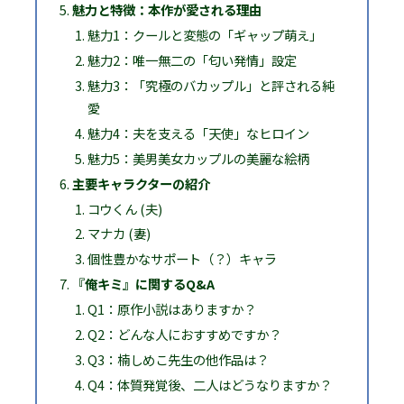
魅力と特徴：本作が愛される理由
魅力1：クールと変態の「ギャップ萌え」
魅力2：唯一無二の「匂い発情」設定
魅力3：「究極のバカップル」と評される純
愛
魅力4：夫を支える「天使」なヒロイン
魅力5：美男美女カップルの美麗な絵柄
主要キャラクターの紹介
コウくん (夫)
マナカ (妻)
個性豊かなサポート（？）キャラ
『俺キミ』に関するQ&A
Q1：原作小説はありますか？
Q2：どんな人におすすめですか？
Q3：楠しめこ先生の他作品は？
Q4：体質発覚後、二人はどうなりますか？