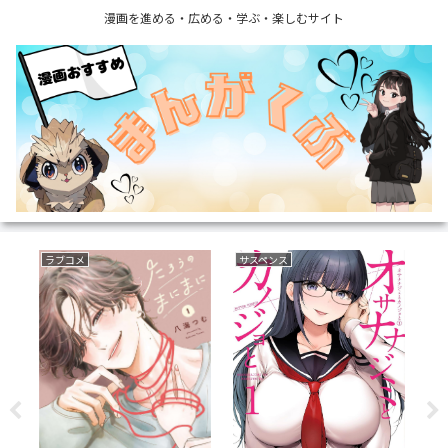
漫画を進める・広める・学ぶ・楽しむサイト
ファンタジー
ボーイズラブ(BL)
フ