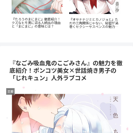
た
『捕虜英雄』完全解説！最底辺か
『
渦
ら駆け上がる至高のカタルシス
ド
『たまらないのは恋なのか』徹底
と
欲
解説：王道の「ヤンキー×優等
生」が魅せるギャップ萌え
『なごみ吸血鬼のこごみさん』の魅力を徹
底紹介！ポンコツ美女×世話焼き男子の
「じれキュン」人外ラブコメ
恋愛