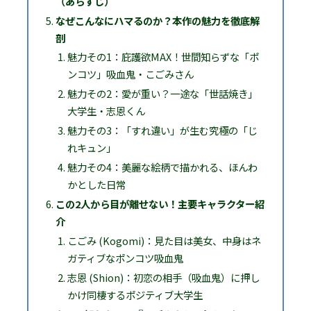
（あらすじ）
なぜこんなにハマるのか？本作の魅力を徹底解
剖
魅力その1：庇護欲MAX！世間知らずな「ポ
ンコツ」吸血鬼・こごみさん
魅力その2：愛が重い？一途な「世話焼き」
大学生・志恩くん
魅力その3：「すれ違い」が生む究極の「じ
れキュン」
魅力その4：美麗な絵柄で描かれる、ほんわ
かとした日常
この2人から目が離せない！主要キャラクター紹
介
こごみ (Kogomi)：見た目は美女、中身はネ
ガティブなポンコツ吸血鬼
志恩 (Shion)：初恋の相手（吸血鬼）に押し
かけ同棲するポジティブ大学生