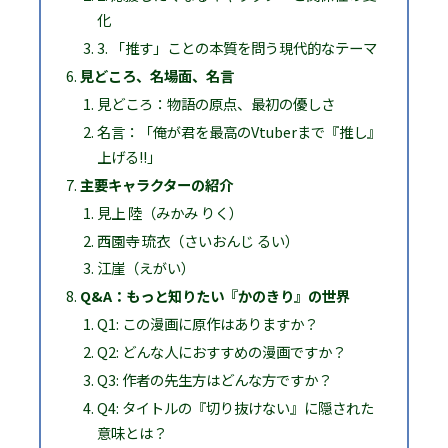
化
3. 「推す」ことの本質を問う現代的なテーマ
見どころ、名場面、名言
見どころ：物語の原点、最初の優しさ
名言：「俺が君を最高のVtuberまで『推し』
上げる!!」
主要キャラクターの紹介
見上 陸（みかみ りく）
西園寺 琉衣（さいおんじ るい）
江崖（えがい）
Q&A：もっと知りたい『かのきり』の世界
Q1: この漫画に原作はありますか？
Q2: どんな人におすすめの漫画ですか？
Q3: 作者の先生方はどんな方ですか？
Q4: タイトルの『切り抜けない』に隠された
意味とは？