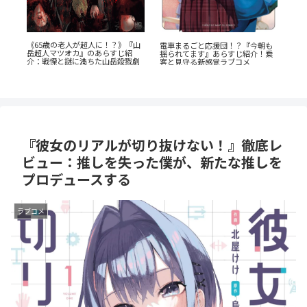
『幼児A』5歳の殺人犯、その瞳の
『
も
奥に潜む闇とは？ 衝撃作を徹底解
だ
乗
『たまらないのは恋なのか』徹底
剖
巻
解説：王道の「ヤンキー×優等
は
生」が魅せるギャップ萌え
『彼女のリアルが切り抜けない！』徹底レ
ビュー：推しを失った僕が、新たな推しを
プロデュースする
ラブコメ