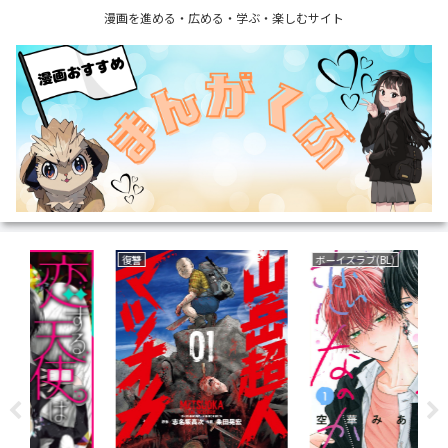
漫画を進める・広める・学ぶ・楽しむサイト
復讐
ボーイズラブ(BL)
乗