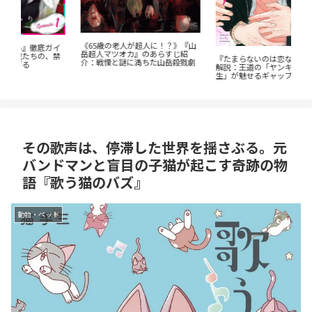
《65歳の老人が超人に！？》『山
電
イ
岳超人マツオカ』のあらすじ紹
揺
禁
『たまらないのは恋なのか』徹底
介：戦慄と謎に満ちた山岳殺戮劇
客
解説：王道の「ヤンキー×優等
生」が魅せるギャップ萌え
その歌声は、停滞した世界を揺さぶる。元
バンドマンと盲目の子猫が起こす奇跡の物
語『歌う猫のバズ』
動物・ペット