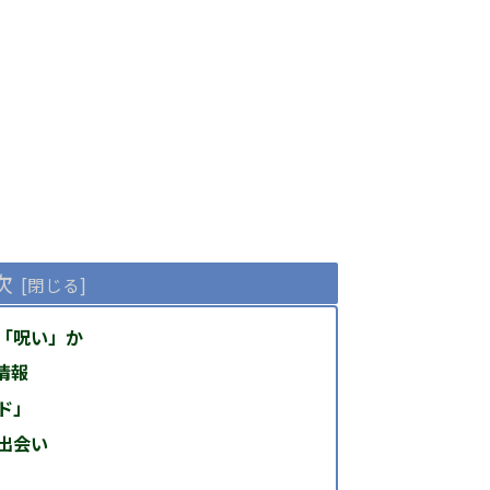
次
「呪い」か
情報
ド」
出会い