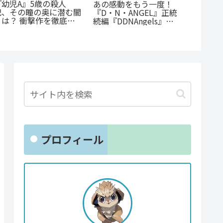
《65歳の老人が超人
『オサ
『先生、僕たちは殺して
に！？》『山岳超人マツ
ョと』
いません。』徹底解説：
オカ』のあらすじ紹介：
ゃない
優しき女性教師の無慈悲
戦慄と謎に満ちた山岳殺
クシー
な復讐劇
戮劇
とは？
プロフィール