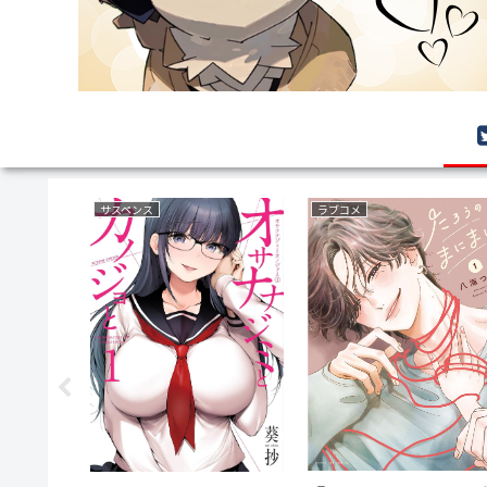
乗り物(車両)
育児・子育て