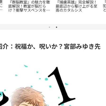
女
『恋する天使は罪深い』
し
『たまらないのは恋なの
徹底ガイド！堕天寸前の
に
か』徹底解説：王道の
問題児たちの、禁欲ラブ
「ヤンキー×優等生」が
コメが罪深すぎる
魅せるギャップ萌え
すじ紹介：祝福か、呪いか？宮部みゆき先