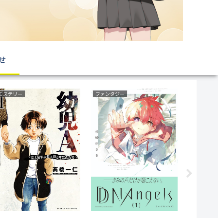
せ
復讐
いじめ
サスペンス