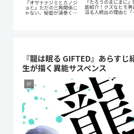
一度！
蒼井まもる『ふつうの
電車まるごと応援団！？
EL』正統
の子』レビュー。母と
『今朝も揺られてます』
ls』の
ての葛藤と、娘の成長
あらすじ紹介！乗客と見
完全ガイ
涙が止まらない
守る新感覚ラブコメ
『龍は眠る GIFTED』あら
生が描く異能サスペンス
SF