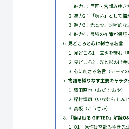
魅力1：巨匠・宮部みゆき
魅力2：「呪い」として描
魅力3：光と影、対照的な
魅力4：最強の布陣が保証
見どころと心に刺さる名言
見どころ1：直也を苛む「
見どころ2：光と影の出会
心に刺さる名言（テーマの
物語を織りなす主要キャラク
織田直也（おだ なおや）
稲村慎司（いなむら しん
高坂（こうさか）
『龍は眠る GIFTED』解読Q&
Q1：原作は宮部みゆき先