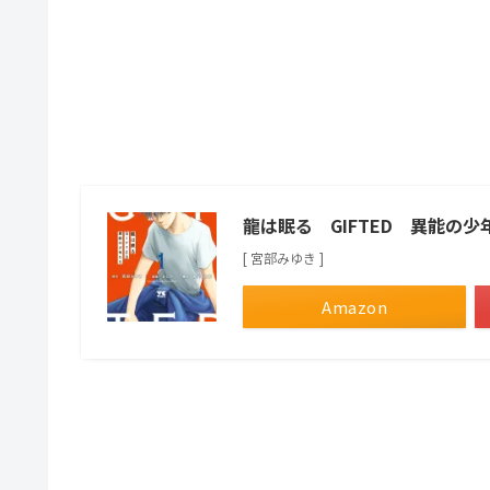
龍は眠る GIFTED 異能の
[ 宮部みゆき ]
Amazon