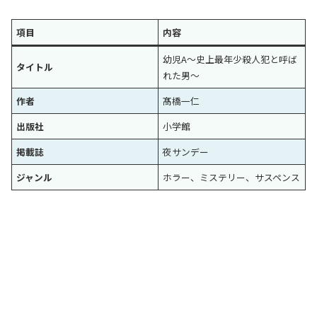
項目
内容
幼児A～史上最年少殺人犯と呼ば
タイトル
れた男～
作者
髙橋一仁
出版社
小学館
掲載誌
夜サンデー
ジャンル
ホラー、ミステリー、サスペンス