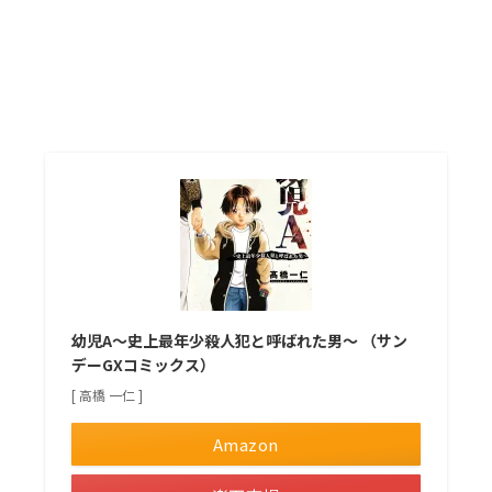
幼児A～史上最年少殺人犯と呼ばれた男～ （サン
デーGXコミックス）
[ 高橋 一仁 ]
Amazon