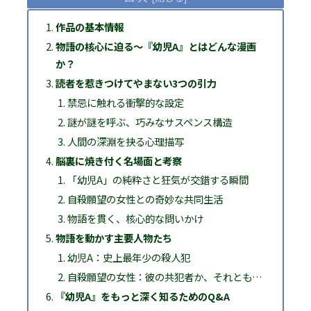
作品の基本情報
物語の核心に迫る〜『幼児A』とはどんな漫画
か？
読者を惹きつけてやまない3つの引力
禁忌に触れる衝撃的な設定
謎が謎を呼ぶ、巧みなサスペンス構造
人間の深淵を抉る心理描写
脳裏に焼き付く名場面と考察
「幼児A」の純粋さと狂気が交錯する瞬間
自殺願望の女性との奇妙な共同生活
物語を貫く、核心的な問いかけ
物語を動かす主要人物たち
幼児A：史上最年少の殺人犯
自殺願望の女性：彼の共犯者か、それとも…
『幼児A』をもっと深く知るためのQ&A