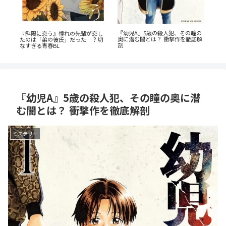
爆
「
『幼児A』5歳の殺人犯、その瞳の
『斜陽に恋う』憧れの先輩が恋し
レ
タ
奥に潜む闇とは？ 衝撃作を徹底解
たのは「弟の彼氏」だった…？切
解
剖
なすぎる青春BL
『幼児A』5歳の殺人犯、その瞳の奥に潜
む闇とは？ 衝撃作を徹底解剖
ミステリー