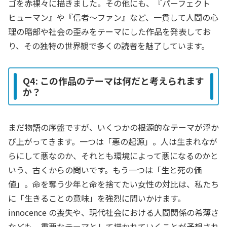
ゴを赤裸々に描きました。その他にも、『パーフェクト
ヒューマン』や『信者～ファン』など、一貫して人間の心
理の暗部や社会の歪みをテーマにした作品を発表してお
り、その独特の世界観で多くの読者を魅了しています。
Q4: この作品のテーマは何だと考えられます
か？
まだ物語の序盤ですが、いくつかの根源的なテーマが浮か
び上がってきます。一つは「悪の起源」。人は生まれなが
らにして悪なのか、それとも環境によって悪になるのかと
いう、古くからの問いです。もう一つは「生と死の価
値」。命を奪う少年と命を捨てたい女性の対比は、私たち
に「生きることの意味」を強烈に問いかけます。
innocence の喪失や、現代社会における人間関係の希薄さ
なども、重要なテーマとして描かれていくことが予想され