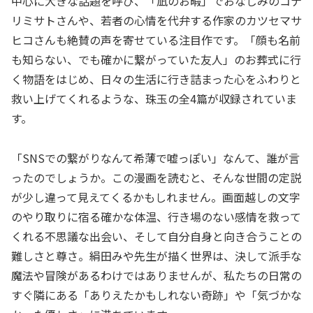
中心に大きな話題を呼び、「凪のお暇」でおなじみのコナ
リミサトさんや、若者の心情を代弁する作家のカツセマサ
ヒコさんも絶賛の声を寄せている注目作です。「顔も名前
も知らない、でも確かに繋がっていた友人」のお葬式に行
く物語をはじめ、日々の生活に行き詰まった心をふわりと
救い上げてくれるような、珠玉の全4篇が収録されていま
す。
「SNSでの繋がりなんて希薄で嘘っぽい」なんて、誰が言
ったのでしょうか。この漫画を読むと、そんな世間の定説
が少し違って見えてくるかもしれません。画面越しの文字
のやり取りに宿る確かな体温、行き場のない感情を救って
くれる不思議な出会い、そして自分自身と向き合うことの
難しさと尊さ。絹田みや先生が描く世界は、決して派手な
魔法や冒険があるわけではありませんが、私たちの日常の
すぐ隣にある「ありえたかもしれない奇跡」や「気づかな