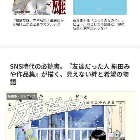
『捕虜英雄』完全解説！最底辺か
蒼井まもる『ふつうの女の子』レ
『
ら駆け上がる至高のカタルシス
ビュー。母としての葛藤と、娘の
ド
底
成長に涙が止まらない
欲
SNS時代の必読書。『友達だった人 絹田み
や作品集』が描く、見えない絆と希望の物
語
短編集・オムニバス