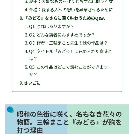
夏子：大事なものを守りとおす為に戦う乙女
千種：愛する人への想いを昇華させるために
『みどろ』をさらに深く味わうためのQ&A
Q1: 原作はありますか？
Q2: どんな読者におすすめですか？
Q3: 作者・三輪まこと先生の他の作品は？
Q4: タイトル『みどろ』に込められた意味と
は？
Q5: この作品はどこで読むことができます
か？
さいごに
昭和の色街に咲く、名もなき花々の
物語。三輪まこと『みどろ』が胸を
打つ理由