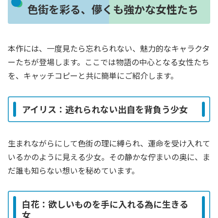
色街を彩る、儚くも強かな女性たち
本作には、一度見たら忘れられない、魅力的なキャラクタ
ーたちが登場します。ここでは物語の中心となる女性たち
を、キャッチコピーと共に簡単にご紹介します。
アイリス：逃れられない出自を背負う少女
生まれながらにして色街の理に縛られ、運命を受け入れて
いるかのように見える少女。その静かな佇まいの奥に、ま
だ誰も知らない想いを秘めています。
白花：欲しいものを手に入れる為に生きる
女