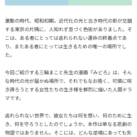
激動の時代、昭和初期。近代化の光と古き時代の影が交錯
する東京の片隅に、人知れず息づく色街がありました。そ
こは、ある者にとっては逃れられない運命の終着点であ
り、またある者にとっては生きるための唯一の場所でし
た。
今回ご紹介する三輪まこと先生の漫画『みどろ』は、そん
な時代の光が届かぬ場所で、それでもなお強く、可憐に咲
き誇ろうとする女性たちの生き様を鮮烈に描いた人間ドラ
マです。
逃れられない世界で、彼女たちは何を想い、何のために生
き、何を守ろうとしたのでしょうか。本作は単なる悲劇の
物語ではありません。そこには、どんな逆境にあっても失