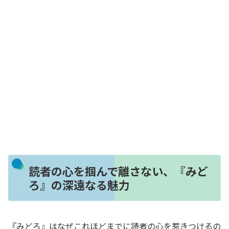
読者の心を掴んで離さない、『みど
ろ』の深遠なる魅力
『みどろ』はなぜこれほどまでに読者の心を惹きつけるの