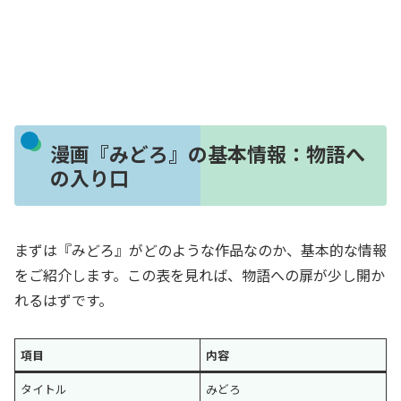
漫画『みどろ』の基本情報：物語へ
の入り口
まずは『みどろ』がどのような作品なのか、基本的な情報
をご紹介します。この表を見れば、物語への扉が少し開か
れるはずです。
項目
内容
タイトル
みどろ