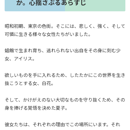
か。心揺さぶるあらすじ
昭和初期、東京の色街。そこには、悲しく、強く、そして
可憐に生きる様々な女性たちがいました。
娼館で生まれ育ち、逃れられない出自をその身に刻む少
女、アイリス。
欲しいものを手に入れるため、したたかにこの世界を生き
抜こうとする女、白花。
そして、かけがえのない大切なものを守り抜くため、その
身を捧げる覚悟を決めた夏子。
彼女たちは、それぞれの理由でこの場所にいます。それ