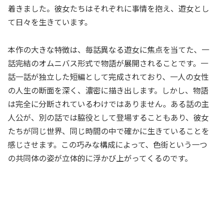
着きました。彼女たちはそれぞれに事情を抱え、遊女とし
て日々を生きています。
本作の大きな特徴は、毎話異なる遊女に焦点を当てた、一
話完結のオムニバス形式で物語が展開されることです。一
話一話が独立した短編として完成されており、一人の女性
の人生の断面を深く、濃密に描き出します。しかし、物語
は完全に分断されているわけではありません。ある話の主
人公が、別の話では脇役として登場することもあり、彼女
たちが同じ世界、同じ時間の中で確かに生きていることを
感じさせます。この巧みな構成によって、色街という一つ
の共同体の姿が立体的に浮かび上がってくるのです。