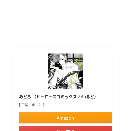
みどろ （ヒーローズコミックス わいるど）
[ 三輪 まこと ]
Amazon