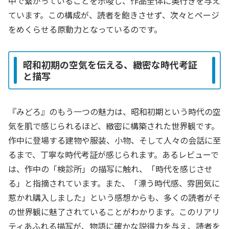
中で繋がっていることを示唆し、作品全体に奥行きを与え
ています。この構成が、読者を飽きさせず、次々とページ
をめくらせる原動力となっているのです。
昭和初期の空気を伝える、緻密な時代考証
と描写
『みどろ』のもう一つの魅力は、昭和初期という時代の空
気を肌で感じられるほど、緻密に構築された世界観です。
作中に登場する建物や服装、小物、そして人々の会話に至
るまで、丁寧な時代考証が感じられます。あるレビューで
は、作中の「検診所」の描写に触れ、「時代を感じさせ
る」と指摘されています。また、「漂う時代感、雰囲気に
惹かれ購入しました」という感想からも、多くの読者がそ
の世界観に魅了されていることがわかります。このリアリ
ティあふれる描写が、物語に確かな説得力を与え、読者を