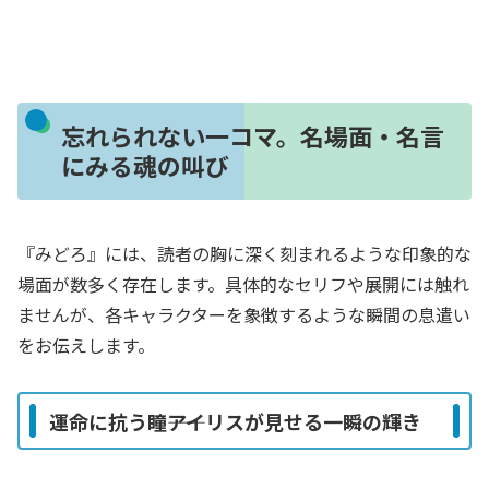
忘れられない一コマ。名場面・名言
にみる魂の叫び
『みどろ』には、読者の胸に深く刻まれるような印象的な
場面が数多く存在します。具体的なセリフや展開には触れ
ませんが、各キャラクターを象徴するような瞬間の息遣い
をお伝えします。
運命に抗う瞳――アイリスが見せる一瞬の輝き