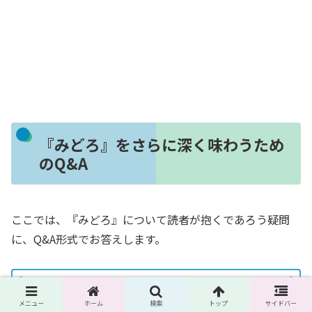
『みどろ』をさらに深く味わうため
のQ&A
ここでは、『みどろ』について読者が抱くであろう疑問
に、Q&A形式でお答えします。
Q1: 原作はありますか？
メニュー
ホーム
検索
トップ
サイドバー