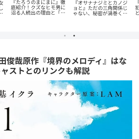
『たろうのまにまに』徹
女
『オサナナジミとカノジ
底紹介！クズなヒモ男に
し
ョと』ただの三角関係じ
沼る人続出の理由と「ま
に
ゃない、秘密が渦巻くセ
にまに」の意味とは？
クシーサスペンスの魅力
とは？
t2宮田俊哉原作『境界のメロディ』はな
キャストとのリンクも解説