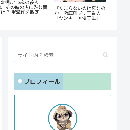
「花言
『幼児A』5歳の殺人
生ファ
犯、その瞳の奥に潜む闇
『たまらないのは恋なの
贈るキ
とは？ 衝撃作を徹底解
か』徹底解説：王道の
剖
「ヤンキー×優等生」が
魅せるギャップ萌え
プロフィール