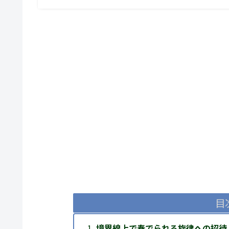
目
境界線上で奏でられる旋律への招待