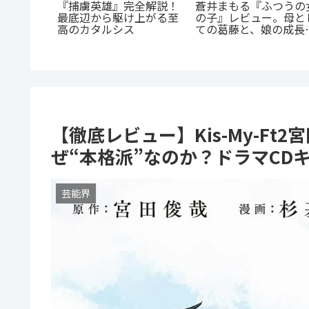
一度！
『捕虜英雄』完全解説！
蒼井まもる『ふつうの
EL』正統
最底辺から駆け上がる至
の子』レビュー。母と
ls』の
高のカタルシス
ての葛藤と、娘の成長
完全ガイ
涙が止まらない
【徹底レビュー】Kis-My-F
ぜ“本格派”なのか？ドラマCD
芸能界