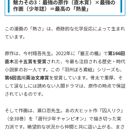
魅力その3：最強の原作（直木賞）×最強の
作画（少年誌）＝最高の「熱量」
この漫画の「熱さ」は、奇跡的な化学反応によって生まれ
ています。
原作は、今村翔吾先生。2022年に『塞王の楯』で
第166回
直木三十五賞を受賞
された、今最も注目される歴史・時代
小説家のお一人です。この「羽州ぼろ鳶組」シリーズも、
第6回吉川英治文庫賞
を受賞しています。骨太で重厚、そ
して涙なしには読めない人間ドラマは、原作の時点で保証
されているのです。
そして作画は、瀬口忍先生。あの大ヒット作『囚人リク』
（全38巻）を「週刊少年チャンピオン」で描き切った実
力派です。絶望的な状況から仲間と共に這い上がる、まさ