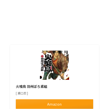
火喰鳥 羽州ぼろ鳶組
[ 瀬口忍 ]
Amazon