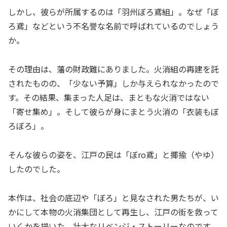
しかし、彼らが所属するのは「羽州ぼろ鳶組」。なぜ「ぼ
ろ鳶」などという不名誉な名前で呼ばれているのでしょう
か。
その理由は、藩の財政難にありました。火消組の再建を託
されたものの、「少ない予算」しか与えられなかったので
す。その結果、集まった人足は、まともな火消ではない
「寄せ集め」。そして彼らが身にまとう火消の「衣装もぼ
ろぼろ」。
そんな彼らの姿を、江戸の民は「ぼro鳶」と揶揄（やゆ）
したのでした。
本作は、社会の底辺や「ぼろ」と見なされた男たちが、い
かにして本物の火消集団として再生し、江戸の街を救って
いくかを描いた、壮大なリベンジ・ストーリーなのです。