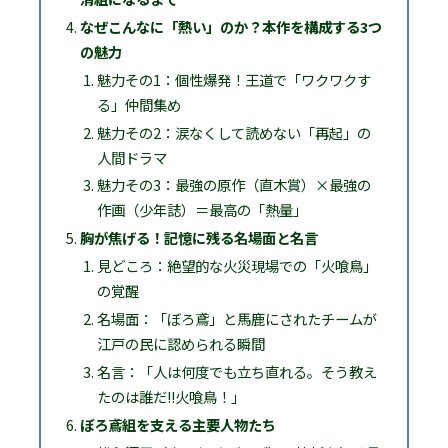
なぜこんなに「熱い」のか？本作を構成する3つ
の魅力
魅力その1：個性爆発！王道で「ワクワクす
る」仲間集め
魅力その2：涙なくして読めない「再起」の
人間ドラマ
魅力その3：最強の原作（直木賞）×最強の
作画（少年誌）＝最高の「熱量」
胸が焦げる！記憶に残る名場面と名言
見どころ：絶望的な火災現場での「火喰鳥」
の覚醒
名場面：「ぼろ鳶」と馬鹿にされたチームが
江戸の民に認められる瞬間
名言：「人は何度でも立ち直れる。そう教え
たのは誰だ!!火喰鳥！」
ぼろ鳶組を支える主要人物たち