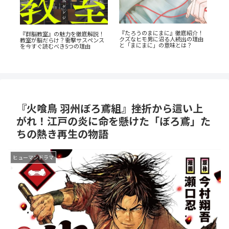
『たろうのまにまに』徹底紹介！
『山
『群脳教室』の魅力を徹底解説！
『
クズなヒモ男に沼る人続出の理由
教室が脳だらけ？衝撃サスペンス
ド
と「まにまに」の意味とは？
劇
を今すぐ読むべき5つの理由
欲
『火喰鳥 羽州ぼろ鳶組』挫折から這い上
がれ！江戸の炎に命を懸けた「ぼろ鳶」た
ちの熱き再生の物語
ヒューマンドラマ