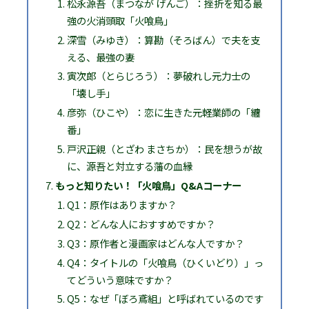
松永源吾（まつなが げんご）：挫折を知る最
強の火消頭取「火喰鳥」
深雪（みゆき）：算勘（そろばん）で夫を支
える、最強の妻
寅次郎（とらじろう）：夢破れし元力士の
「壊し手」
彦弥（ひこや）：恋に生きた元軽業師の「纏
番」
戸沢正親（とざわ まさちか）：民を想うが故
に、源吾と対立する藩の血縁
もっと知りたい！「火喰鳥」Q&Aコーナー
Q1：原作はありますか？
Q2：どんな人におすすめですか？
Q3：原作者と漫画家はどんな人ですか？
Q4：タイトルの「火喰鳥（ひくいどり）」っ
てどういう意味ですか？
Q5：なぜ「ぼろ鳶組」と呼ばれているのです