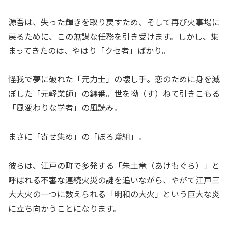
源吾は、失った輝きを取り戻すため、そして再び火事場に
戻るために、この無謀な任務を引き受けます。しかし、集
まってきたのは、やはり「クセ者」ばかり。
怪我で夢に破れた「元力士」の壊し手。恋のために身を滅
ぼした「元軽業師」の纏番。世を拗（す）ねて引きこもる
「風変わりな学者」の風読み。
まさに「寄せ集め」の「ぼろ鳶組」。
彼らは、江戸の町で多発する「朱土竜（あけもぐら）」と
呼ばれる不審な連続火災の謎を追いながら、やがて江戸三
大大火の一つに数えられる「明和の大火」という巨大な炎
に立ち向かうことになります。