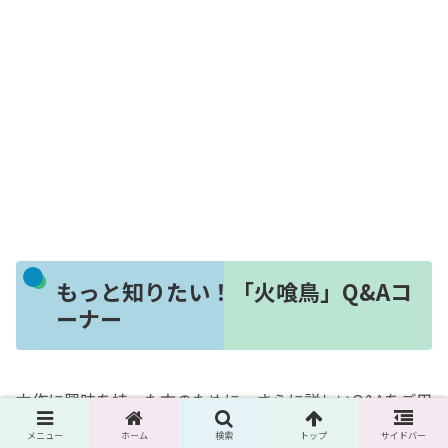
もっと知りたい！「火喰鳥」Q&Aコ
ーナー
本作に興味を持った方のために、さらに詳しいQ&Aをご用
意しました。
メニュー
ホーム
検索
トップ
サイドバー