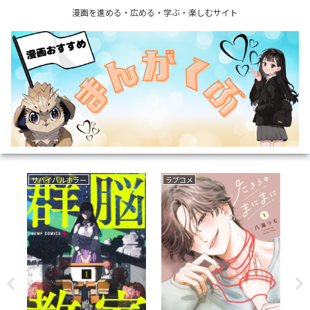
漫画を進める・広める・学ぶ・楽しむサイト
サバイバルホラー
ラブコメ
フ