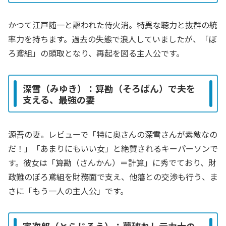
かつて江戸随一と謳われた侍火消。特異な聴力と抜群の統
率力を持ちます。過去の失態で浪人していましたが、「ぼ
ろ鳶組」の頭取となり、再起を図る主人公です。
深雪（みゆき）：算勘（そろばん）で夫を
支える、最強の妻
源吾の妻。レビューで「特に奥さんの深雪さんが素敵なの
だ！」「あまりにもいい女」と絶賛されるキーパーソンで
す。彼女は「算勘（さんかん）＝計算」に秀でており、財
政難のぼろ鳶組を財務面で支え、他藩との交渉も行う、ま
さに「もう一人の主人公」です。
寅次郎（とらじろう）：夢破れし元力士の