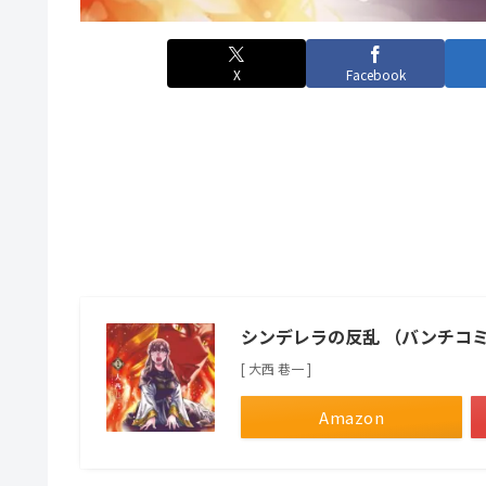
X
Facebook
シンデレラの反乱 （バンチコ
[ 大西 巷一 ]
Amazon