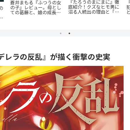
『オサナナジミとカノジ
あの感動をもう一度！
て
ョと』ただの三角関係じ
『D・N・ANGEL』正統
：
ゃない、秘密が渦巻くセ
続編『DDNAngels』の
悲
クシーサスペンスの魅力
魅力と謎に迫る完全ガイ
とは？
ド
ンデレラの反乱』が描く衝撃の史実