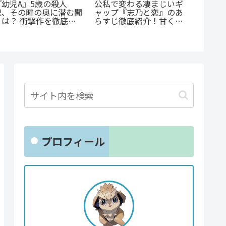
《65歳の老人が超人
『捕虜英雄』完全解説！
『恋す
に！？》『山岳超人マツ
最底辺から駆け上がる至
徹底ガ
オカ』のあらすじ紹介：
高のカタルシス
問題児
戦慄と謎に満ちた山岳殺
コメが
戮劇
プロフィール