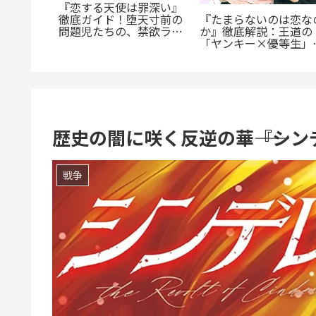
まじいギ
『先生、僕たちは殺し
『群脳教室』の魅力を徹
恋』のあ
いません。』徹底解説
底解説！教室が脳だら
！甘くて
優しき女性教師の無慈
け？衝撃サスペンスを今
へ
な復讐劇
すぐ読むべき5つの理由
歴史の闇に咲く反逆の華――『シ
戦争