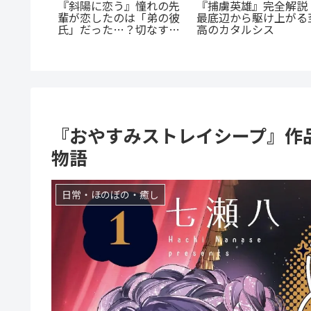
「花言葉」と連携する
の殺人
『群脳教室』の魅力を徹
生ファンタジー：『君
に潜む闇
底解説！教室が脳だら
贈るキヅタ』完全解説
を徹底解
け？衝撃サスペンスを今
すぐ読むべき5つの理由
『おやすみストレイシープ』作
物語
日常・ほのぼの・癒し