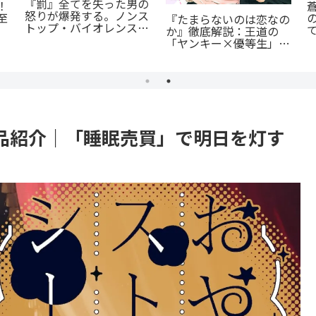
転
公私で変わる凄まじいギ
あの感動をもう一度！
に
ャップ『志乃と恋』のあ
『D・N・ANGEL』正統
らすじ徹底紹介！甘くて
続編『DDNAngels』の
尊い百合の世界へ
魅力と謎に迫る完全ガイ
ド
品紹介｜「睡眠売買」で明日を灯す