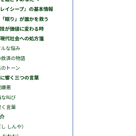
レイシープ』の基本情報
「眠り」が誰かを救う
技が価値に変わる時
現代社会への処方箋
アルな悩み
の救済の物語
感のトーン
に響く三つの言葉
己嫌悪
痛な叫び
突く言葉
介
し しんや）