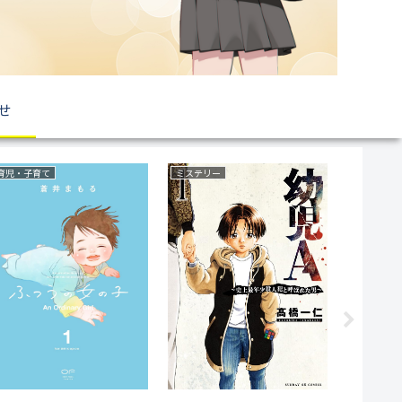
せ
復讐
サスペンス
野球