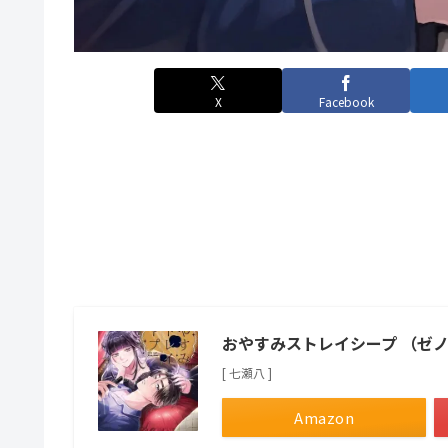
X
Facebook
おやすみストレイシープ （ゼ
[ 七瀬八 ]
Amazon