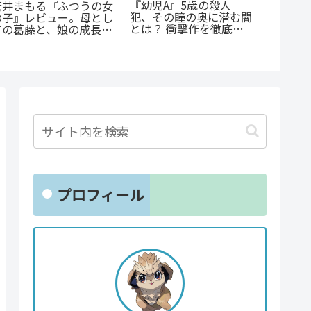
《65歳の老人が超人
『オサナナジミとカノジ
『斜陽
に！？》『山岳超人マツ
ョと』ただの三角関係じ
輩が恋
オカ』のあらすじ紹介：
ゃない、秘密が渦巻くセ
氏」だ
戦慄と謎に満ちた山岳殺
クシーサスペンスの魅力
る青春B
戮劇
とは？
プロフィール