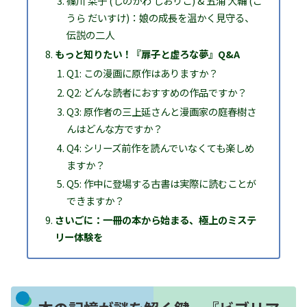
篠川 栞子 (しのかわ しおりこ) & 五浦 大輔 (ご
うら だいすけ)：娘の成長を温かく見守る、
伝説の二人
もっと知りたい！『扉子と虚ろな夢』Q&A
Q1: この漫画に原作はありますか？
Q2: どんな読者におすすめの作品ですか？
Q3: 原作者の三上延さんと漫画家の庭春樹さ
んはどんな方ですか？
Q4: シリーズ前作を読んでいなくても楽しめ
ますか？
Q5: 作中に登場する古書は実際に読むことが
できますか？
さいごに：一冊の本から始まる、極上のミステ
リー体験を