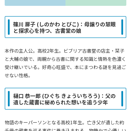
篠川 扉子 (しのかわ とびこ)：母譲りの慧眼
と探求心を持つ、古書堂の娘
本作の主人公。高校2年生。ビブリア古書堂の店主・栞子
と大輔の娘で、両親から古書に関する知識と情熱を色濃く
受け継いでいる。好奇心旺盛で、本にまつわる謎を見過ご
せない性格。
樋口 恭一郎 (ひぐち きょういちろう)：父の
遺した蔵書に秘められた想いを追う少年
物語のキーパーソンとなる高校1年生。亡き父が遺した約
千冊の蔵書を巡る事件に巻き込まれる。物静かで心優しい