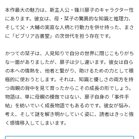
本作最大の魅力は、新主人公・篠川扉子のキャラクター性
にあります。彼女は、母・栞子の驚異的な知識と推理力、
そして父・大輔の実直な人柄と行動力を併せ持った、まさ
に「ビブリア古書堂」の次世代を担う存在です。
かつての栞子は、人見知りで自分の世界に閉じこもりがち
な一面がありましたが、扉子は少し違います。彼女は自ら
の本への情熱を、他者と繋がり、助けるための力として積
極的に使おうとします。それは、知識と優しさの両方を持
つ両親の背中を見て育ったからこその成長の形でしょう。
物語は、単に母親の模倣ではない、扉子自身の「事件手
帖」を紡いでいく成長物語でもあるのです。彼女が悩み、
考え、そして謎を解き明かしていく姿に、読者はきっと強
く感情移入してしまいます。