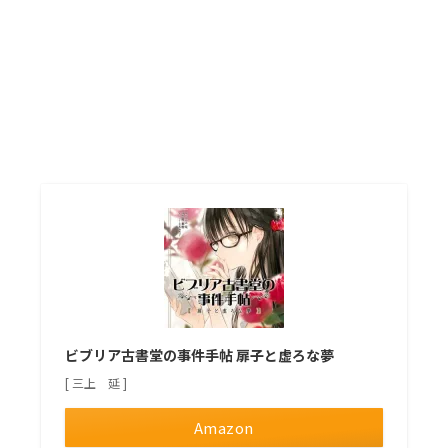
ビブリア古書堂の事件手帖 扉子と虚ろな夢
[ 三上 延 ]
Amazon