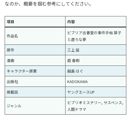
なのか、概要を掴む参考にしてください。
項目
内容
ビブリア古書堂の事件手帖 扉子
作品名
と虚ろな夢
原作
三上 延
漫画
庭 春樹
キャラクター原案
越島 はぐ
出版社
KADOKAWA
掲載誌
ヤングエースUP
ビブリオミステリー, サスペンス,
ジャンル
人間ドラマ