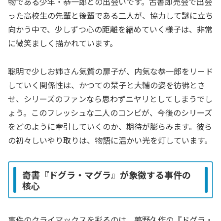
物である少年・恭一郎との出会いです。古書即売会で出会
った高校生の先輩と後輩である二人が、協力して謎に立ち
向かう中で、少しずつ心の距離を縮めていく様子は、非常
に微笑ましく描かれています。
聡明で少しお姉さん気質の扉子が、内気な恭一郎をリード
していく関係性は、かつての栞子と大輔の姿を彷彿とさ
せ、シリーズのファンなら思わずニヤリとしてしまうでし
ょう。このフレッシュな二人のコンビが、今後のシリーズ
をどのように牽引していくのか、期待が膨らみます。彼ら
の初々しいやり取りは、物語に温かい光を灯しています。
奇書『ドグラ・マグラ』が象徴する事件の
核心
事件のクライマックスを彩るのは、夢野久作の『ドグラ・