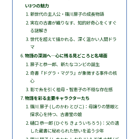
い3つの魅力
新世代の主人公・篠川扉子の成長物語
実在の古書が織りなす、知的好奇心をくすぐ
る謎解き
世代を超えて描かれる、深く温かい人間ドラ
マ
物語の深淵へ―心に残る見どころと名場面
扉子と恭一郎、新たなコンビの誕生
奇書『ドグラ・マグラ』が象徴する事件の核
心
影で糸を引く祖母・智恵子の不穏な存在感
物語を彩る主要キャラクターたち
篠川 扉子 (しのかわ とびこ)：母譲りの慧眼と
探求心を持つ、古書堂の娘
樋口 恭一郎 (ひぐち きょういちろう)：父の遺
した蔵書に秘められた想いを追う少年