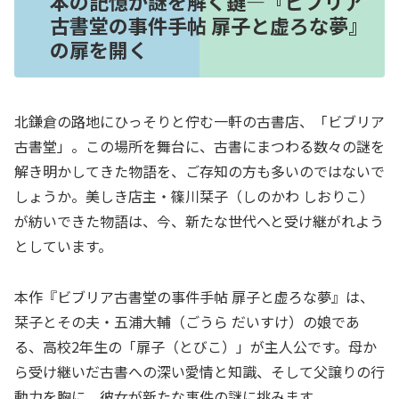
本の記憶が謎を解く鍵―『ビブリア
古書堂の事件手帖 扉子と虚ろな夢』
の扉を開く
北鎌倉の路地にひっそりと佇む一軒の古書店、「ビブリア
古書堂」。この場所を舞台に、古書にまつわる数々の謎を
解き明かしてきた物語を、ご存知の方も多いのではないで
しょうか。美しき店主・篠川栞子（しのかわ しおりこ）
が紡いできた物語は、今、新たな世代へと受け継がれよう
としています。
本作『ビブリア古書堂の事件手帖 扉子と虚ろな夢』は、
栞子とその夫・五浦大輔（ごうら だいすけ）の娘であ
る、高校2年生の「扉子（とびこ）」が主人公です。母か
ら受け継いだ古書への深い愛情と知識、そして父譲りの行
動力を胸に、彼女が新たな事件の謎に挑みます。