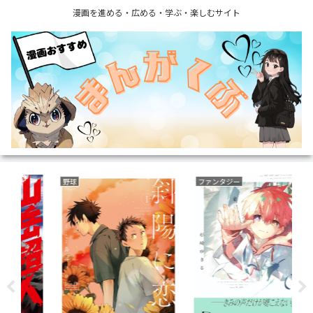
漫画を進める・広める・学ぶ・楽しむサイト
野球
ファンタジー
フ