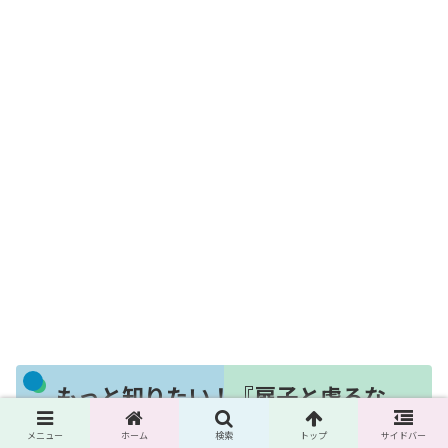
もっと知りたい！『扉子と虚ろな
夢』Q&A
メニュー
ホーム
検索
トップ
サイドバー