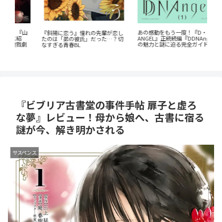
『山
あの感動をもう一度！『D・N・
『
『斜陽に恋う』憧れの先輩が恋し
ANGEL』正統続編『DDNAngels』
ら
たのは「弟の彼氏」だった…？切
劇
の魅力と謎に迫る完全ガイド
なすぎる青春BL
『ビブリア古書堂の事件手帖 扉子と虚ろ
な夢』レビュー！母から娘へ、古書に宿る
謎が今、解き明かされる
サスペンス