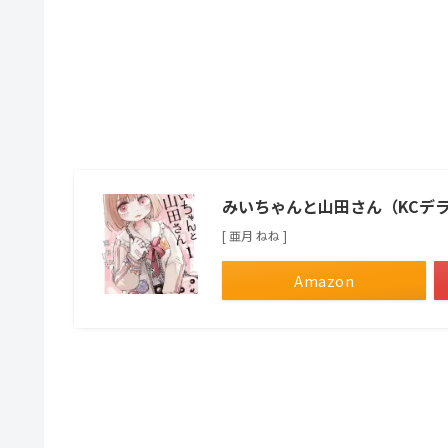
みいちゃんと山田さん（KCデ
[ 亜月 ねね ]
Amazon