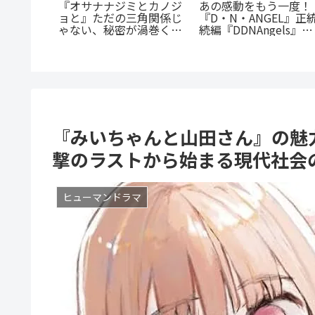
の殺人
《65歳の老人が超人
に潜む闇
に！？》『山岳超人マ
『たまらないのは恋なの
を徹底解
オカ』のあらすじ紹介
か』徹底解説：王道の
戦慄と謎に満ちた山岳
「ヤンキー×優等生」が
戮劇
魅せるギャップ萌え
『みいちゃんと山田さん』の魅
撃のラストから始まる現代社会
ヒューマンドラマ