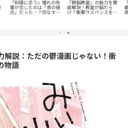
「花言葉」と連携する転
蒼井まもる『ふつうの女
生ファンタジー：『君に
ツ
の子』レビュー。母とし
贈るキヅタ』完全解説
：
ての葛藤と、娘の成長に
殺
涙が止まらない
力解説：ただの鬱漫画じゃない！衝
の物語