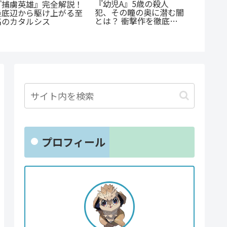
『たろうのまにまに』徹
公私で変わる凄まじいギ
『オサ
底紹介！クズなヒモ男に
ャップ『志乃と恋』のあ
ョと』
沼る人続出の理由と「ま
らすじ徹底紹介！甘くて
ゃない
にまに」の意味とは？
尊い百合の世界へ
クシー
とは？
プロフィール