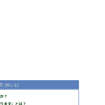
次
か？
ります』とは？