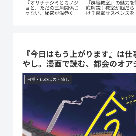
《65歳の老人が超人
『捕虜英雄』完全解説！
憧れの先
に！？》『山岳超人マ
最底辺から駆け上がる至
「弟の彼
オカ』のあらすじ紹介
高のカタルシス
切なすぎ
戦慄と謎に満ちた山岳
戮劇
『今日はもう上がります』は仕
やし。漫画で読む、都会のオア
日常・ほのぼの・癒し