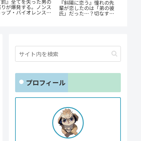
公私で変わる凄まじいギ
『幼児A』5歳の殺人
『オサ
ャップ『志乃と恋』のあ
犯、その瞳の奥に潜む闇
ョと』
らすじ徹底紹介！甘くて
とは？ 衝撃作を徹底解
ゃない
尊い百合の世界へ
剖
クシー
とは？
プロフィール