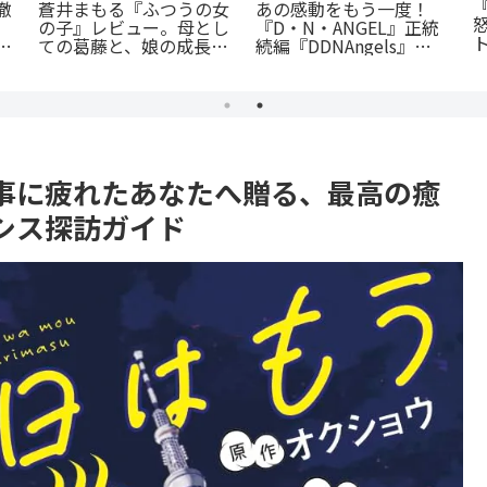
「花言葉」と連携する転
監獄×魔法少女×デスゲ
生ファンタジー：『君に
ツ
ーム。コミカライズで加
贈るキヅタ』完全解説
：
速する『魔法少女ノ魔女
殺
裁判』の魅力
事に疲れたあなたへ贈る、最高の癒
シス探訪ガイド