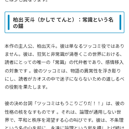
柏出 天斗（かしで てんと）：常識という名
の錨
本作の主人公、柏出天斗。彼は単なるツッコミ役ではあり
ません。彼は、狂気と非常識が渦巻くこの世界における、
読者にとっての唯一の「常識」の代弁者であり、感情移入
の対象です
。彼のツッコミは、物語の異常性を浮き彫り
にし、読者がカオスの中で迷子にならないための道しるべ
の役割を果たします。
彼の決め台詞「ツッコミはもうこりごりだ！！」は、彼の
性格の核をなすものです
。それは、論理が通用しない世
界で、平和と秩序を渇望する心の叫びです。彼は、不条理
という名の山を前に、永遠に論理という岩を押し上げ続け