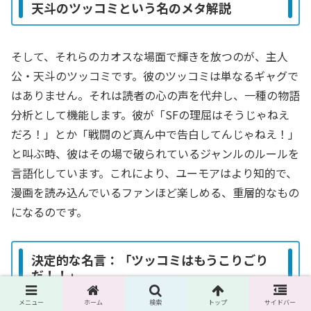
天斗のツッコミという名のメタ解説
そして、それらのカオスな場面で輝きを放つのが、主人
公・天斗のツッコミです。彼のツッコミは単なるギャグで
はありません。それは読者の心の声を代弁し、一種の物語
分析として機能します。彼が「SFの理屈はそうじゃねえ
だろ！」とか「戦闘のど真ん中で告白してんじゃねえ！」
と叫ぶ時、彼はその場で破られているジャンルのルールを
言語化しています。これにより、ユーモアはより知的で、
漫画を読み込んでいるファンほど楽しめる、重層的なもの
になるのです。
決定的な名言：「ツッコミはもうこりごり
だ！！」
メニュー
ホーム
検索
トップ
サイドバー