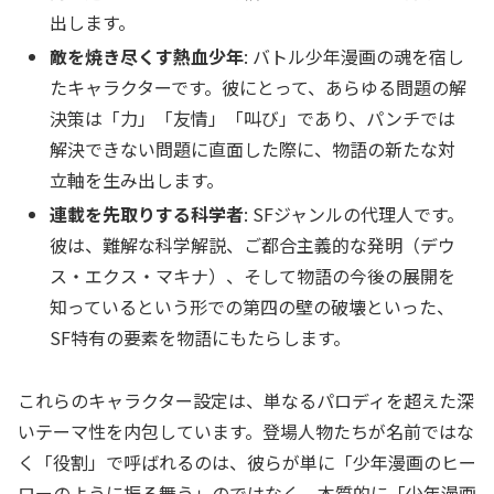
出します。
敵を焼き尽くす熱血少年
: バトル少年漫画の魂を宿し
たキャラクターです。彼にとって、あらゆる問題の解
決策は「力」「友情」「叫び」であり、パンチでは
解決できない問題に直面した際に、物語の新たな対
立軸を生み出します。
連載を先取りする科学者
: SFジャンルの代理人です。
彼は、難解な科学解説、ご都合主義的な発明（デウ
ス・エクス・マキナ）、そして物語の今後の展開を
知っているという形での第四の壁の破壊といった、
SF特有の要素を物語にもたらします。
これらのキャラクター設定は、単なるパロディを超えた深
いテーマ性を内包しています。登場人物たちが名前ではな
く「役割」で呼ばれるのは、彼らが単に「少年漫画のヒー
ローのように振る舞う」のではなく、本質的に「少年漫画