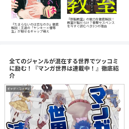
『幼児A』5歳の殺人犯、その瞳の
《65歳の老人が超人に！？》『山
！
『
奥に潜む闇とは？ 衝撃作を徹底解
岳超人マツオカ』のあらすじ紹
ス
ド
剖
介：戦慄と謎に満ちた山岳殺戮劇
欲
全てのジャンルが混在する世界でツッコミ
に励む！『マンガ世界は連載中！』徹底紹
介
ギャグ・コメディ