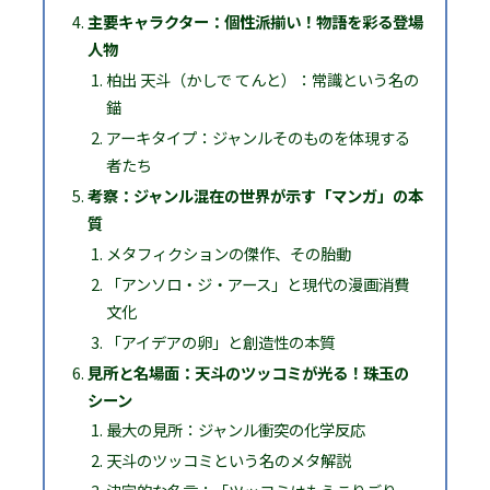
主要キャラクター：個性派揃い！物語を彩る登場
人物
柏出 天斗（かしで てんと）：常識という名の
錨
アーキタイプ：ジャンルそのものを体現する
者たち
考察：ジャンル混在の世界が示す「マンガ」の本
質
メタフィクションの傑作、その胎動
「アンソロ・ジ・アース」と現代の漫画消費
文化
「アイデアの卵」と創造性の本質
見所と名場面：天斗のツッコミが光る！珠玉の
シーン
最大の見所：ジャンル衝突の化学反応
天斗のツッコミという名のメタ解説