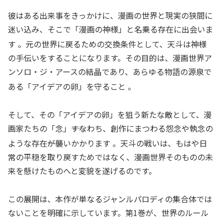
彼はある出来事をきっかけに、漫画の世界と現実の狭間に
迷い込み、そこで「漫画の神様」と名乗る存在に出会いま
す
。元の世界に戻るための交換条件として、天斗は神様
の手伝いをすることになります。その目的は、漫画世界ア
ンソロ・ジ・アースの結晶であり、あらゆる物語の源泉で
ある「アイデアの卵」を守ること
。
そして、その「アイデアの卵」を狙う新たな敵として、漫
画家たちの「念」――すなわち、創作にまつわる怨念や執念の
ような存在――が襲いかかります
。天斗の戦いは、もはや日
常の平穏を取り戻すためではなく、漫画世界そのものの未
来を懸けたものへと変貌を遂げるのです。
この展開は、本作が単なるジャンルパロディの集合体では
ないことを明確に示しています。第1巻が、世界のルール