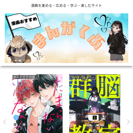
漫画を進める・広める・学ぶ・楽しむサイト
ミステリー
復讐
フ