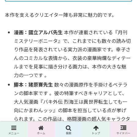
本作を支えるクリエイター陣も非常に魅力的です。
漫画：國立アルバ先生
本作が連載されている『月刊
ミステリーボニータ』で、これまでにも数々の読み切
り作品を発表されている実力派の漫画家です。幸子さ
んのコミカルな表情から、衣装の豪華絢爛なディテー
ルまでを見事に描き分ける画力は、本作の大きな魅
力の一つです 。
脚本：猪原賽先生
数々の漫画原作を手掛けるベテラ
ンの脚本家です 。彼の特筆すべきキャリアとして、
大人気漫画『バキ外伝 烈海王は異世界転生しても一
向にかまわんッッ』の脚本を担当している点が挙げ
られます。この作品は、格闘漫画の超人気キャラクタ
ー「烈海王」が異世界転生するという、本作と通じ
メニュー
ホーム
検索
トップ
サイドバー
るコンセプトを持っています。確立された強力なキャ