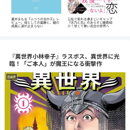
爆
公私で変わる凄まじいギャップ
『幼
蒼井まもる『ふつうの女の子』レ
レ
『志乃と恋』のあらすじ徹底紹
奥に
ビュー。母としての葛藤と、娘の
介！甘くて尊い百合の世界へ
剖
成長に涙が止まらない
『異世界小林幸子』ラスボス、異世界に光
臨！「ご本人」が魔王になる衝撃作
芸能界