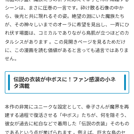
シーンは、まさに圧巻の一言です。砕け散る石像の中か
ら、後光と共に現れるその姿。絶望の淵にいた魔族たち
が、その神々しいまでのオーラに希望を見出し、一斉にひ
れ伏す場面は、コミカルでありながら鳥肌が立つほどのカ
タルシスがあります
。この見開きページを見るためだけ
に、この漫画を読む価値があると言っても過言ではありま
せん。
伝説の衣装が中ボスに！ファン感涙の小ネ
タ満載
本作の非常にユニークな設定として、幸子さんが魔界を再
建する過程で復活させる「中ボス」たちが、何を隠そう、
彼女が過去に紅白などで着用した「伝説の衣装」そのもの
であるという点が挙げられます
。例えば、巨大な鳥のセ