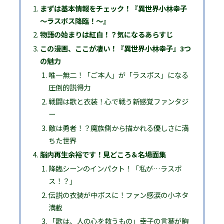
まずは基本情報をチェック！『異世界小林幸子
～ラスボス降臨！～』
物語の始まりは紅白！？気になるあらすじ
この漫画、ここが凄い！『異世界小林幸子』3つ
の魅力
唯一無二！「ご本人」が「ラスボス」になる
圧倒的説得力
戦闘は歌と衣装！心で戦う新感覚ファンタジ
ー
敵は勇者！？魔族側から描かれる優しさに満
ちた世界
脳内再生余裕です！見どころ＆名場面集
降臨シーンのインパクト！「私が…ラスボ
ス！？」
伝説の衣装が中ボスに！ファン感涙の小ネタ
満載
「歌は、人の心を救うもの」幸子の言葉が胸