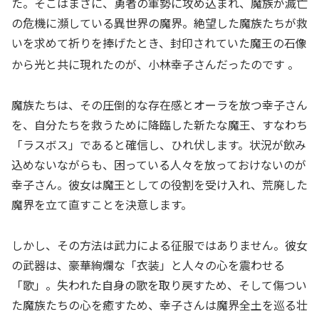
た。そこはまさに、勇者の軍勢に攻め込まれ、魔族が滅亡
の危機に瀕している異世界の魔界。絶望した魔族たちが救
いを求めて祈りを捧げたとき、封印されていた魔王の石像
から光と共に現れたのが、小林幸子さんだったのです
。
魔族たちは、その圧倒的な存在感とオーラを放つ幸子さん
を、自分たちを救うために降臨した新たな魔王、すなわち
「ラスボス」であると確信し、ひれ伏します。状況が飲み
込めないながらも、困っている人々を放っておけないのが
幸子さん。彼女は魔王としての役割を受け入れ、荒廃した
魔界を立て直すことを決意します。
しかし、その方法は武力による征服ではありません。彼女
の武器は、豪華絢爛な「衣装」と人々の心を震わせる
「歌」。失われた自身の歌を取り戻すため、そして傷つい
た魔族たちの心を癒すため、幸子さんは魔界全土を巡る壮