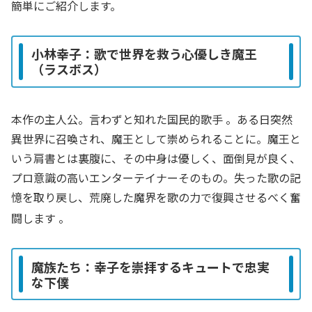
簡単にご紹介します。
小林幸子：歌で世界を救う心優しき魔王
（ラスボス）
本作の主人公。言わずと知れた国民的歌手
。ある日突然
異世界に召喚され、魔王として崇められることに。魔王と
いう肩書とは裏腹に、その中身は優しく、面倒見が良く、
プロ意識の高いエンターテイナーそのもの。失った歌の記
憶を取り戻し、荒廃した魔界を歌の力で復興させるべく奮
闘します
。
魔族たち：幸子を崇拝するキュートで忠実
な下僕