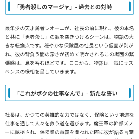
「勇者殺しのマージャ」- 過去との対峙
最年少の天才勇者レオーニが、社長の前に現れ、彼の本名
と共に「勇者殺し」の罪を突きつけるシーンは、物語の大
きな転換点です。穏やかな保険屋の社長という仮面が剥が
れ、彼の背負う闇の深さが初めて明かされるこの場面の緊
張感は、息を呑むほどです。ここから、物語は一気にサス
ペンスの様相を呈していきます。
「これがボクの仕事なんで」- 新たな誓い
社長は、かつての英雄的な力ではなく、保険という地道な
仕事を通して人々を救う道を選びます。魔王軍の幹部ズノ
ーに誘拐され、保険業の意義を問われた際に彼が語る言葉