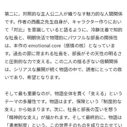
第二に、対照的な主人公二人が織りなす魅力的な人間関係
です。作者の西義之先生自身が、キャラクター作りにおい
て「対比」を意識していると語るように、冷静沈着で知的
な社長と、明朗快活で物理的にパワフルな部長の関係性
は、本作の emotional core（感情の核）となっていま
す。過去の罪に苛まれる社長を、部長がその天性の明るさ
と圧倒的な力で支える。この二人の揺るぎない信頼関係
は、シリアスな展開が続く物語の中で、読者にとっての救
いであり、希望となります。
そして最も重要なのが、物語全体を貫く「支える」という
テーマの多層性です。物語はまず、保険という「制度的な
支え」から始まります。次に、社長と部長の互いを想う
「精神的な支え」が描かれます。そして最終的に、物語は
「勇者制度」という、この世界そのものを成り立たせてい