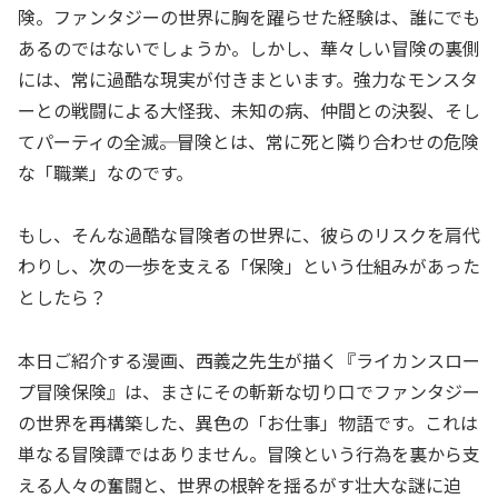
険。ファンタジーの世界に胸を躍らせた経験は、誰にでも
あるのではないでしょうか。しかし、華々しい冒険の裏側
には、常に過酷な現実が付きまといます。強力なモンスタ
ーとの戦闘による大怪我、未知の病、仲間との決裂、そし
てパーティの全滅――。冒険とは、常に死と隣り合わせの危険
な「職業」なのです。
もし、そんな過酷な冒険者の世界に、彼らのリスクを肩代
わりし、次の一歩を支える「保険」という仕組みがあった
としたら？
本日ご紹介する漫画、西義之先生が描く『ライカンスロー
プ冒険保険』は、まさにその斬新な切り口でファンタジー
の世界を再構築した、異色の「お仕事」物語です。これは
単なる冒険譚ではありません。冒険という行為を裏から支
える人々の奮闘と、世界の根幹を揺るがす壮大な謎に迫