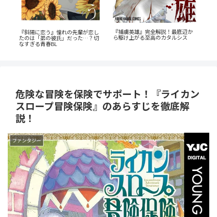
『
「花言葉」と連携する転生ファン
公私で変わる凄まじいギャップ
か
発
タジー：『君に贈るキヅタ』完全
『志乃と恋』のあらすじ徹底紹
ン
解説
介！甘くて尊い百合の世界へ
危険な冒険を保険でサポート！『ライカン
スロープ冒険保険』のあらすじを徹底解
説！
ファンタジー