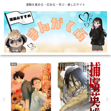
漫画を進める・広める・学ぶ・楽しむサイト
異世界もの(転生・転移・成り上がり・異世界ファンタジー)
恋愛
復