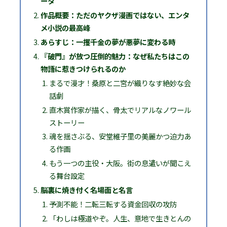
ータ
作品概要：ただのヤクザ漫画ではない、エンタ
メ小説の最高峰
あらすじ：一攫千金の夢が悪夢に変わる時
『破門』が放つ圧倒的魅力：なぜ私たちはこの
物語に惹きつけられるのか
まるで漫才！桑原と二宮が織りなす絶妙な会
話劇
直木賞作家が描く、骨太でリアルなノワール
ストーリー
魂を揺さぶる、安堂維子里の美麗かつ迫力あ
る作画
もう一つの主役・大阪。街の息遣いが聞こえ
る舞台設定
脳裏に焼き付く名場面と名言
予測不能！二転三転する資金回収の攻防
「わしは極道やぞ。人生、意地で生きとんの