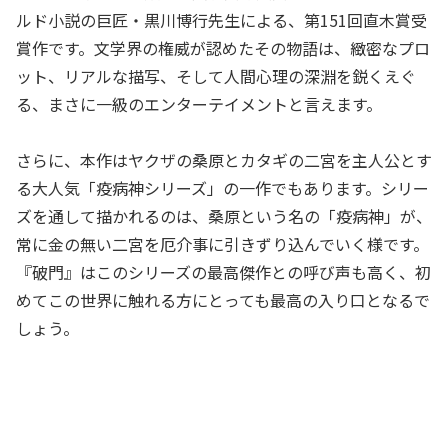
ルド小説の巨匠・黒川博行先生による、第151回直木賞受
賞作です。文学界の権威が認めたその物語は、緻密なプロ
ット、リアルな描写、そして人間心理の深淵を鋭くえぐ
る、まさに一級のエンターテイメントと言えます。
さらに、本作はヤクザの桑原とカタギの二宮を主人公とす
る大人気「疫病神シリーズ」の一作でもあります。シリー
ズを通して描かれるのは、桑原という名の「疫病神」が、
常に金の無い二宮を厄介事に引きずり込んでいく様です。
『破門』はこのシリーズの最高傑作との呼び声も高く、初
めてこの世界に触れる方にとっても最高の入り口となるで
しょう。