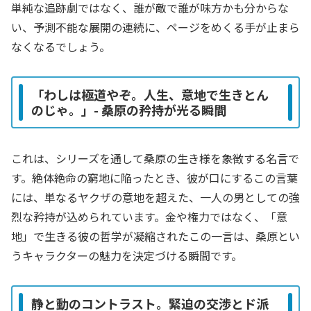
単純な追跡劇ではなく、誰が敵で誰が味方かも分からな
い、予測不能な展開の連続に、ページをめくる手が止まら
なくなるでしょう。
「わしは極道やぞ。人生、意地で生きとん
のじゃ。」- 桑原の矜持が光る瞬間
これは、シリーズを通して桑原の生き様を象徴する名言で
す。絶体絶命の窮地に陥ったとき、彼が口にするこの言葉
には、単なるヤクザの意地を超えた、一人の男としての強
烈な矜持が込められています。金や権力ではなく、「意
地」で生きる彼の哲学が凝縮されたこの一言は、桑原とい
うキャラクターの魅力を決定づける瞬間です。
静と動のコントラスト。緊迫の交渉とド派