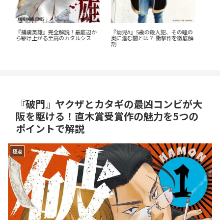
瞳の
公私で変わる凄まじいギャップ
《65歳の老人が超人に！？》『山
底解
『志乃と恋』のあらすじ徹底紹
岳超人マツオカ』のあらすじ紹
『
介！甘くて尊い百合の世界へ
介：戦慄と謎に満ちた山岳殺戮劇
解
生
『破門』ヤクザとカタギの最凶コンビが大
阪を駆ける！直木賞受賞作の魅力を5つの
ポイントで解説
極道