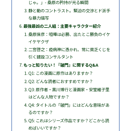
じゃ。」- 桑原の矜持が光る瞬間
静と動のコントラスト。緊迫の交渉とド派手
な暴力描写
最強最凶の二人組：主要キャラクター紹介
桑原保彦：喧嘩は必勝、出たとこ勝負のイケ
イケヤクザ
二宮啓之：疫病神に憑かれ、常に貧乏くじを
引く建設コンサルタント
もっと知りたい！『破門』に関するQ&A
Q1: この漫画に原作はありますか？
Q2: どんな読者におすすめですか？
Q3: 原作者・黒川博行と漫画家・安堂維子里
はどんな人物ですか？
Q4: タイトルの「破門」にはどんな意味があ
るのですか？
Q5: これはシリーズ作品ですか？どこから読
めばいいですか？