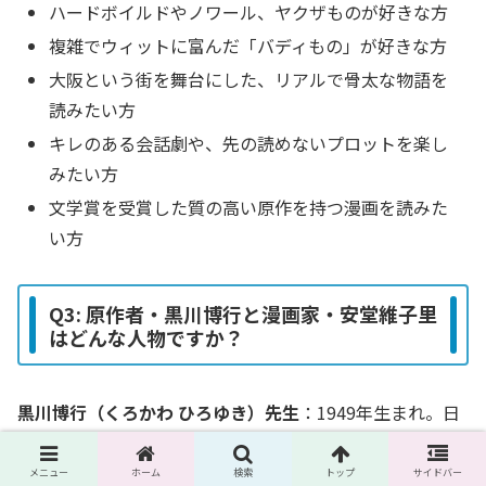
ハードボイルドやノワール、ヤクザものが好きな方
複雑でウィットに富んだ「バディもの」が好きな方
大阪という街を舞台にした、リアルで骨太な物語を
読みたい方
キレのある会話劇や、先の読めないプロットを楽し
みたい方
文学賞を受賞した質の高い原作を持つ漫画を読みた
い方
Q3: 原作者・黒川博行と漫画家・安堂維子里
はどんな人物ですか？
黒川博行（くろかわ ひろゆき）先生
：1949年生まれ。日
本のミステリー、ハードボイルド界を代表する巨匠の一人
です。サントリーミステリー大賞や日本推理作家協会賞な
メニュー
ホーム
検索
トップ
サイドバー