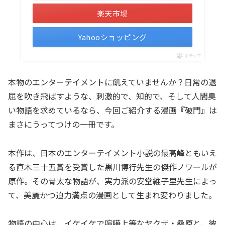
楽天市場
Yahooショッピング
ポチップ
本物のエンターテイメントに飢えていませんか？日常の退
屈を吹き飛ばすような、刺激的で、知的で、そして人間臭
い物語を求めているなら、今回ご紹介する漫画『破門』は
まさにうってつけの一冊です。
本作は、日本のエンターテイメント小説の最高峰ともいえ
る直木三十五賞を受賞した黒川博行先生の傑作ノワールが
原作。その骨太な物語が、実力派の安堂維子里先生によっ
て、美麗かつ迫力満点の漫画として生まれ変わりました。
物語の中心は、イケイケで喧嘩上等なヤクザ・桑原と、彼