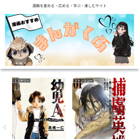
漫画を進める・広める・学ぶ・楽しむサイト
ラブコメ
恋愛
い