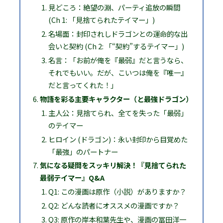
見どころ：絶望の淵、パーティ追放の瞬間
(Ch 1: 「見捨てられたテイマー」)
名場面：封印されしドラゴンとの運命的な出
会いと契約 (Ch 2: 「“契約”するテイマー」)
名言：「お前が俺を『最弱』だと言うなら、
それでもいい。だが、こいつは俺を『唯一』
だと言ってくれた！」
物語を彩る主要キャラクター（と最強ドラゴン）
主人公：見捨てられ、全てを失った「最弱」
のテイマー
ヒロイン (ドラゴン)：永い封印から目覚めた
「最強」のパートナー
気になる疑問をスッキリ解決！『見捨てられた
最弱テイマー』Q&A
Q1: この漫画は原作（小説）がありますか？
Q2: どんな読者にオススメの漫画ですか？
Q3: 原作の岸本和葉先生や、漫画の冨田洋一