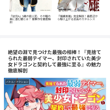
『たろうのまにまに』徹底紹介！
か
混ぜるな危険、でも混ざりたい。
『
クズなヒモ男に沼る人続出の理由
潔癖男子×ズボラ女子の『落ちな
ん
と「まにまに」の意味とは？
い汚れを僕は何と呼べばよかった
の
のか』
絶望の淵で見つけた最強の相棒！『見捨て
られた最弱テイマー、封印されていた美少
女ドラゴンと契約して最強に至る』の魅力
徹底解剖
バトル・アクション