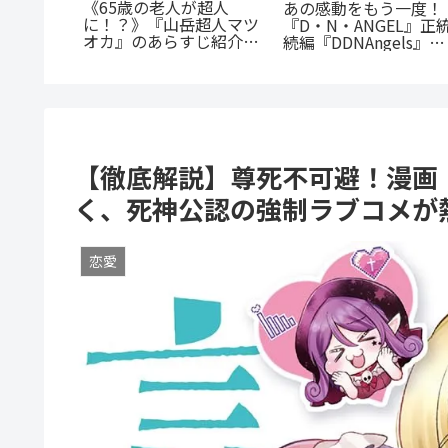
公私で変わる凄まじいギ
全解説！
蒼井まもる『ふつうの
ャップ『志乃と恋』のあ
上がる至
の子』レビュー。母と
らすじ徹底紹介！甘くて
ての葛藤と、娘の成長
尊い百合の世界へ
涙が止まらない
【徹底解説】尊死不可避！漫画
く、死神公認の強制ラブコメが
恋愛