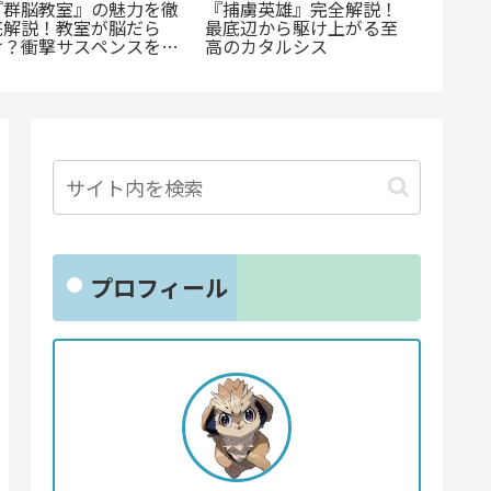
『罰』全てを失った男の
「花言葉」と連携する転
《65歳
怒りが爆発する。ノンス
生ファンタジー：『君に
に！？
トップ・バイオレンスア
贈るキヅタ』完全解説
オカ』
クションを徹底紹介
戦慄と
戮劇
プロフィール