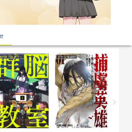
せ
復讐
異世界もの(転生・転移・成り上がり・異世界ファンタジー)
復讐