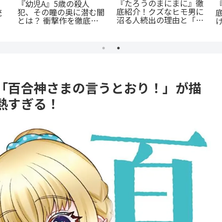
女
『オサナナジミとカノジ
『斜陽に恋う』憧れの先
し
ョと』ただの三角関係じ
輩が恋したのは「弟の彼
に
ゃない、秘密が渦巻くセ
氏」だった…？切なすぎ
クシーサスペンスの魅力
る青春BL
とは？
「百合神さまの言うとおり！」が描
熱すぎる！