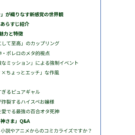
ン」が織りなす新感覚の世界観
！あらすじ紹介
魅力と特徴
にして至高」のカップリング
神・ポレロのメタ的視点
激なミッション」による強制イベント
ィ×ちょっとエッチ」な作風
すぎるピュアギャル
が炸裂するハイスペお嬢様
を愛でる最強の百合オタ死神
神さま」Q&A
か？小説やアニメからのコミカライズですか？