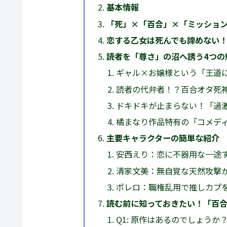
基本情報
「死」×「百合」×「ミッショ
恋する乙女は死んでも諦めない
読者を「尊さ」の沼へ誘う4つの
ギャル×お嬢様という「王道
読者の代弁者！？百合オタ死
ドキドキが止まらない！「過
橘まなり作品特有の「コメデ
主要キャラクターの簡単な紹介
安西えり：恋に不器用な一途
清家文美：無自覚な天然攻撃
ポレロ：職権乱用で推しカプ
読む前に知っておきたい！「百合
Q1: 原作はあるのでしょう