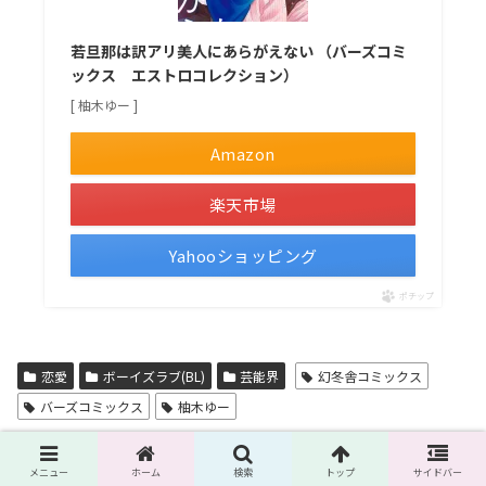
若旦那は訳アリ美人にあらがえない （バーズコミ
ックス エストロコレクション）
[ 柚木ゆー ]
Amazon
楽天市場
Yahooショッピング
ポチップ
恋愛
ボーイズラブ(BL)
芸能界
幻冬舎コミックス
バーズコミックス
柚木ゆー
スポンサーリンク
メニュー
ホーム
検索
トップ
サイドバー