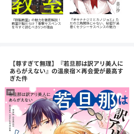
た
蒼
電車まるごと応援団！？『今朝も
『恋する天使は罪深い』徹底ガイ
渦
ビ
揺られてます』あらすじ紹介！乗
ド！堕天寸前の問題児たちの、禁
と
成
客と見守る新感覚ラブコメ
欲ラブコメが罪深すぎる
【尊すぎて無理】『若旦那は訳アリ美人に
あらがえない』の温泉宿×再会愛が最高す
ぎた件
恋愛