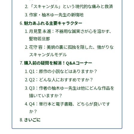
「スキャンダル」という現代的な痛みと救済
作家・柚木ゆー先生の新境地
魅力あふれる主要キャラクター
月見里 永進：不器用な誠実さが心を溶かす、
堅物若旦那
花守 容：美貌の裏に孤独を隠した、強がりな
スキャンダルモデル
購入前の疑問を解消！Q&Aコーナー
Q1：原作の小説などはありますか？
Q2：どんな人におすすめですか？
Q3：作者の柚木ゆー先生は他にどんな作品を
描いていますか？
Q4：単行本と電子書籍、どちらが良いです
か？
さいごに