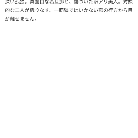
深い孤独。真面目な若旦那と、傷ついた訳アリ美人。対照
的な二人が織りなす、一筋縄ではいかない恋の行方から目
が離せません。